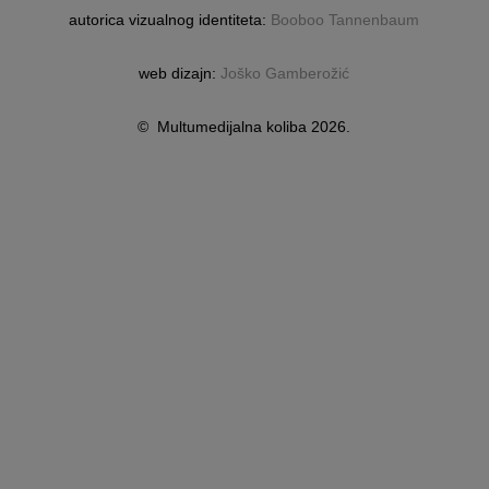
autorica vizualnog identiteta:
Booboo Tannenbaum
web dizajn:
Joško Gamberožić
© Multumedijalna koliba 2026.