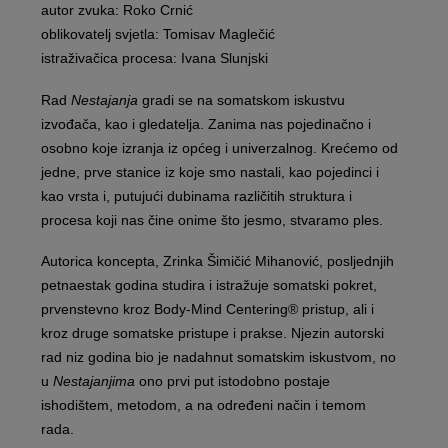
autor zvuka: Roko Crnić
oblikovatelj svjetla: Tomisav Maglečić
istraživačica procesa: Ivana Slunjski
Rad
Nestajanja
gradi se na somatskom iskustvu
izvođača, kao i gledatelja. Zanima nas pojedinačno i
osobno koje izranja iz općeg i univerzalnog. Krećemo od
jedne, prve stanice iz koje smo nastali, kao pojedinci i
kao vrsta i, putujući dubinama različitih struktura i
procesa koji nas čine onime što jesmo, stvaramo ples.
Autorica koncepta, Zrinka Šimičić Mihanović, posljednjih
petnaestak godina studira i istražuje somatski pokret,
prvenstevno kroz Body-Mind Centering® pristup, ali i
kroz druge somatske pristupe i prakse. Njezin autorski
rad niz godina bio je nadahnut somatskim iskustvom, no
u
Nestajanjima
ono prvi put istodobno postaje
ishodištem, metodom, a na određeni način i temom
rada.