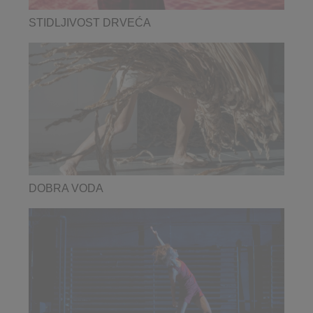
STIDLJIVOST DRVEĆA
DOBRA VODA