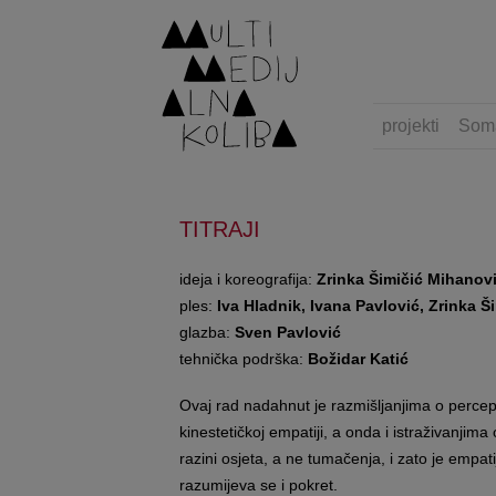
projekti
Som
TITRAJI
ideja i koreografija:
Zrinka Šimičić Mihanov
ples:
Iva Hladnik, Ivana Pavlović, Zrinka 
glazba:
Sven Pavlović
tehnička podrška:
Božidar Katić
Ovaj rad nadahnut je razmišljanjima o percepcij
kinestetičkoj empatiji, a onda i istraživanjima
razini osjeta, a ne tumačenja, i zato je empat
razumijeva se i pokret.