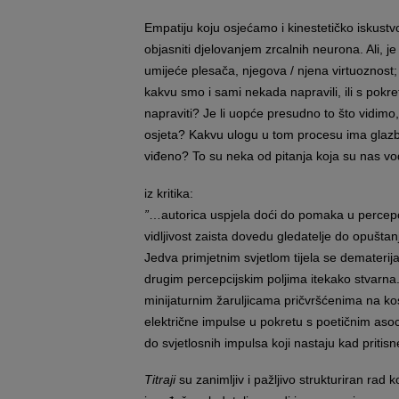
Empatiju koju osjećamo i kinestetičko isku
objasniti djelovanjem zrcalnih neurona. Ali, je 
umijeće plesača, njegova / njena virtuoznost; 
kakvu smo i sami nekada napravili, ili s pokre
napraviti? Je li uopće presudno to što vidimo,
osjeta? Kakvu ulogu u tom procesu ima glazba
viđeno? To su neka od pitanja koja su nas vo
iz kritika:
”
…autorica uspjela doći do pomaka u percepcij
vidljivost zaista dovedu gledatelje do opuštan
Jedva primjetnim svjetlom tijela se dematerijali
drugim percepcijskim poljima itekako stvarna. 
minijaturnim žaruljicama pričvršćenima na kos
električne impulse u pokretu s poetičnim asoc
do svjetlosnih impulsa koji nastaju kad pritis
Titraji
su zanimljiv i pažljivo strukturiran rad