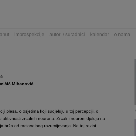
ahut
Improspekcije
autori / suradnici
kalendar
o nama
ić
Šimičić Mihanović
i plesa, o osjetima koji sudjeluju u toj percepciji, o
 o aktivnosti zrcalnih neurona. Zrcalni neuroni djeluju na
ija brža od racionalnog razumijevanja. Na toj razini