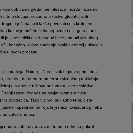
stvo koje dobivamo gledanjem plesača možda možemo
li u tom slučaju presudno iskustvo gledatelja, ili
drugim riječima, je li lakše povezati se s kretnjom
tom kakav je našem tijelu nepoznat i nije ga u stanju
 ili je kinestetički osjet moguć i bez pomoći vizualnog
? I konačno, kakvo značenje svaki gledatelj upisuje u
dila u ovom procesu.
i gledatelja. Naime, tišina i zvuk te jedva primjetna
ja, do mira, do odmora od terora vizualnog doživljaja.
ziraju, a opet je njihova prisutnost, iako nevidljiva,
Daljnji razvoj događa se osvjetljavanjem tijela
tim izvođačica. Tako vidimo, sukladno temi, čiste
ijativnim spektrom od roja krijesnica, zvjezdanog neba
nemo zatvorene oči.
 koji unutar sebe otvara razne teme o odnosu pokret –