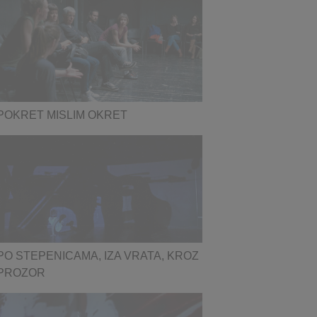
POKRET MISLIM OKRET
PO STEPENICAMA, IZA VRATA, KROZ
PROZOR