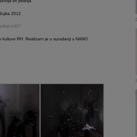
zvoja tih pitanja.”
žujka 2012.
cle&id=1427
vo kulture RH. Realizarn je u suradanji s NANO