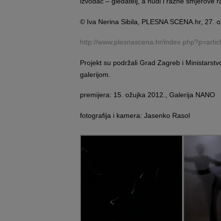
izvođač – gledatelj, a nudi i razne smjerove ra
© Iva Nerina Sibila, PLESNA SCENA.hr, 27. o
http://www.plesnascena.hr/index.php?p=arti
Projekt su podržali Grad Zagreb i Ministarst
galerijom.
premijera: 15. ožujka 2012., Galerija NANO
fotografija i kamera: Jasenko Rasol