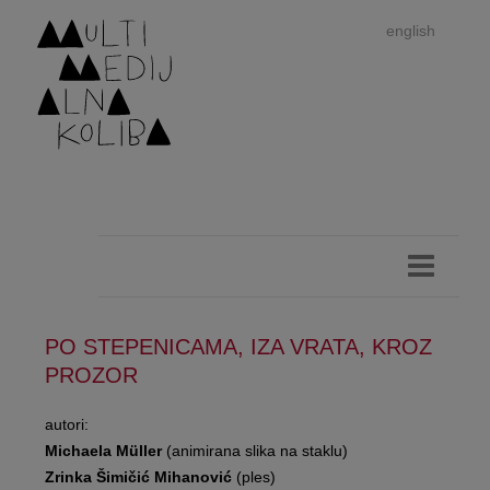
english
PO STEPENICAMA, IZA VRATA, KROZ
Im
PROZOR
autor
autori:
Michaela Müller
(animirana slika na staklu)
Zrinka Šimičić Mihanović
(ples)