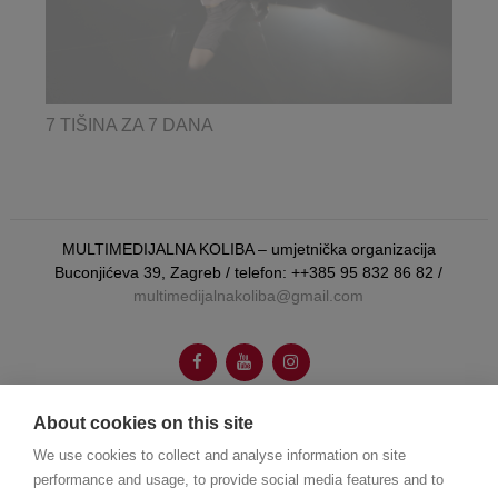
7 TIŠINA ZA 7 DANA
MULTIMEDIJALNA KOLIBA – umjetnička organizacija
Buconjićeva 39, Zagreb / telefon: ++385 95 832 86 82 /
multimedijalnakoliba@gmail.com
About cookies on this site
We use cookies to collect and analyse information on site
autorica vizualnog identiteta:
Booboo Tannenbaum
performance and usage, to provide social media features and to