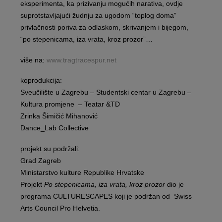
eksperimenta, ka prizivanju mogućih narativa, ovdje
suprotstavljajući žudnju za ugodom “toplog doma”
privlačnosti poriva za odlaskom, skrivanjem i bijegom,
“po stepenicama, iza vrata, kroz prozor”…
više na:
www.tragtracespur.net
koprodukcija:
Sveučilište u Zagrebu – Studentski centar u Zagrebu –
Kultura promjene – Teatar &TD
Zrinka Šimičić Mihanović
Dance_Lab Collective
projekt su podržali:
Grad Zagreb
Ministarstvo kulture Republike Hrvatske
Projekt
Po stepenicama, iza vrata, kroz prozor
dio je
programa CULTURESCAPES koji je podržan od Swiss
Arts Council Pro Helvetia.