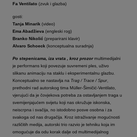
Fa Ventilato
(zvuk i glazba)
gosti:
Tanja Minarik
(video)
Ema Abadžieva
(engleski rog)
Branko Nikolić
(preparirani klavir)
Alvaro Schoeck
(konceptualna suradnja)
Po stepenicama, iza vrata , kroz prozor
multimedijalni
je performans koji povezuje suvremeni ples, uživo
slikanu animaciju na staklu i eksperimentalnu glazbu.
Konceptualno se nastavlja na
Trag / Trace / Spur
,
prethodni rad autorskog tima Müller-Šimičić-Ventilato,
vjerujući da je čovjekova potreba za ostavljanjem traga u
svemijenjajućem svijetu koji nas okružuje iskonska,
neiscrpna i svačija, no istodobno posve osobna i za
svakoga od nas drugačija. Kroz istraživanje mogućnosti
različitih medija, autorski trio razvio je tehniku koja im
omogućuje da odu korak dalje od multimedijalnog