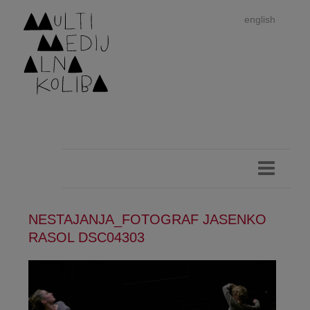
english
NESTAJANJA_FOTOGRAF JASENKO
Im
RASOL DSC04303
autor