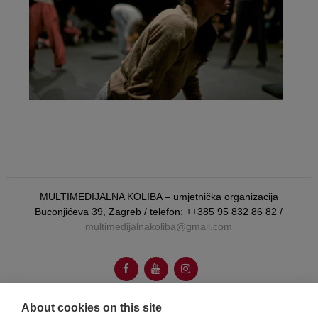
MULTIMEDIJALNA KOLIBA – umjetnička organizacija
Buconjićeva 39, Zagreb / telefon: ++385 95 832 86 82 /
multimedijalnakoliba@gmail.com
About cookies on this site