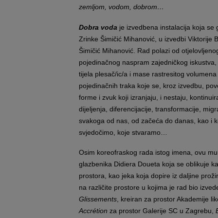
zemljom, vodom, dobrom…
Dobra voda
je izvedbena instalacija koja se
Zrinke Šimičić Mihanović, u izvedbi Viktorije
Šimičić Mihanović. Rad polazi od otjelovljenog
pojedinačnog naspram zajedničkog iskustva, a
tijela plesač/ic/a i mase rastresitog volume
pojedinačnih traka koje se, kroz izvedbu, pov
forme i zvuk koji izranjaju, i nestaju, kontinu
dijeljenja, diferencijacije, transformacije, mig
svakoga od nas, od začeća do danas, kao i kol
svjedočimo, koje stvaramo…
Osim koreofraskog rada istog imena, ovu multim
glazbenika Didiera Doueta koja se oblikuje k
prostora, kao jeka koja dopire iz daljine pr
na različite prostore u kojima je rad bio izve
Glissements
, kreiran za prostor Akademije l
Accrétion
za prostor Galerije SC u Zagrebu,