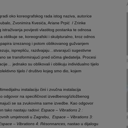
 gradi oko koreografskog rada istog naziva, autorice
 Bubalo, Zvonimira Kvesića, Ariane Prpić / Zrinke
 istraživanja povijesti vlastitog postanka te odnosa
 oblikuje se, koreografski i skulpturalno, kroz odnos
na papira izrezanog i potom oblikovanog gužvanjem
ezuju, isprepliću, razdvajaju…stvarajući sugestivne
irano se transformirajući pred očima gledatelja. Procesi
racije… jednako su oblikovali i oblikuju individualno tijelo
ektivno tijelo / društvo kojeg smo dio, kojem
edijalnu instalaciju čini i zvučna instalacija
ao odgovor na specifičnost izvedbenog/izložbenog
ožimajući se sa zvukovima same izvedbe. Kao odgovor
den tako nastaju radovi:
Espace – Vibrations 2 :
ikovnih umjetnosti u Zagrebu,
Espace – Vibrations 3:
Espace – Vibrations 4: Résonnances,
nastao u dijalogu