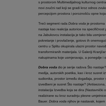
s prostorom Multimedijalnog kulturnog centra u
novi zvučni rad koji se gradi kroz odnos zvuko
percepcijom prostora i poroznošću opne koja d
Treći segment rada
Dobra voda
je prostorna 
nastaje kao reakcija autorice na specifičnost
na Jabukovcu instalacija je tako bila usmjeren
pokretanje i provlačenje, gotovo ih onemoguć
centru u Splitu okupirala ulazni prostor navod
transformiranih materijala. U Galeriji Kranjčar
nakupinama koje usmjeravaju, a ponegdje i o
Dobra voda
dio je serije radova
Što nastaje
medija, autorskih poetika, kao i kroz susret i
sudionika, prostor između događaja, prostor s
izvedbeni je susret
Što nastaje?
(Antisezona,
instalacija
Izvedba koja se dira
(Nastavnički o
realizirane su kroz suradnju plesne umjetnice
Bauer.
Dobra voda
njihov je nastavak, kojem 