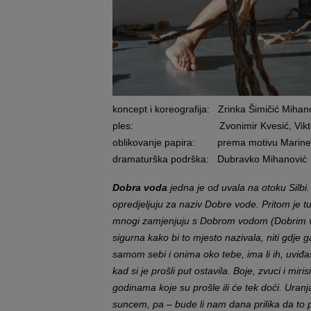
koncept i koreografija: Zrinka Šimičić Mihan
ples: Zvonimir Kvesić, Viktoria Buba
oblikovanje papira: prema motivu Marine
dramaturška podrška: Dubravko Mihanović
Dobra voda
jedna je od uvala na otoku Silbi
opredjeljuju za naziv Dobre vode. Pritom je t
mnogi zamjenjuju s Dobrom vodom (Dobrim vod
sigurna kako bi to mjesto nazivala, niti gdje 
samom sebi i onima oko tebe, ima li ih, uviđaš
kad si je prošli put ostavila. Boje, zvuci i mi
godinama koje su prošle ili će tek doći. Uran
suncem, pa – bude li nam dana prilika da to 