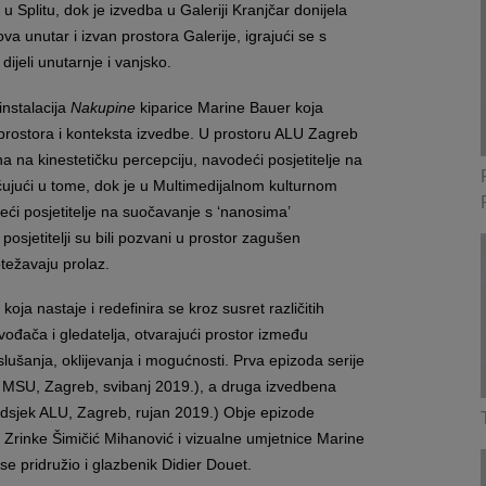
 Splitu, dok je izvedba u Galeriji Kranjčar donijela
va unutar i izvan prostora Galerije, igrajući se s
ijeli unutarnje i vanjsko.
instalacija
Nakupine
kiparice Marine Bauer koja
 prostora i konteksta izvedbe. U prostoru ALU Zagreb
a na kinestetičku percepciju, navodeći posjetitelje na
ujući u tome, dok je u Multimedijalnom kulturnom
eći posjetitelje na suočavanje s ‘nanosima’
 posjetitelji su bili pozvani u prostor zagušen
težavaju prolaz.
?
koja nastaje i redefinira se kroz susret različitih
zvođača i gledatelja, otvarajući prostor između
lušanja, oklijevanja i mogućnosti. Prva epizoda serije
 MSU, Zagreb, svibanj 2019.), a druga izvedbena
dsjek ALU, Zagreb, rujan 2019.) Obje epizode
 Zrinke Šimičić Mihanović i vizualne umjetnice Marine
se pridružio i glazbenik Didier Douet.