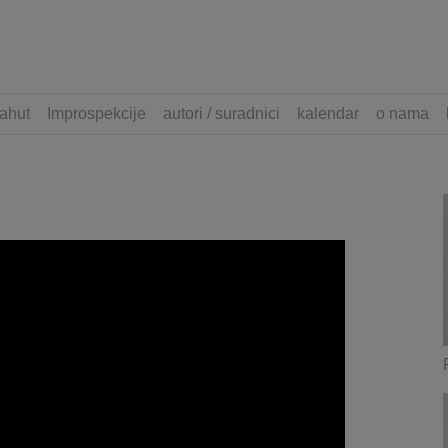
ahut
Improspekcije
autori / suradnici
kalendar
o nama