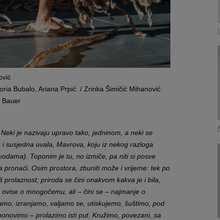
ović
lo, Ariana Prpić / Zrinka Šimičić Mihanović
 Bauer
. Neki je nazivaju upravo tako, jedninom, a neki se
u i susjedna uvala, Mavrova, koju iz nekog razloga
ama). Toponim je tu, no izmiče, pa niti si posve
ga pronaći. Osim prostora, zbuniti može i vrijeme: tek po
 prolaznost; priroda se čini onakvom kakva je i bila,
risi ovise o mnogočemu, ali – čini se – najmanje o
jamo, izranjamo, valjamo se, utiskujemo, šuštimo, pod
ponovimo – prolazimo isti put. Kružimo, povezani, sa