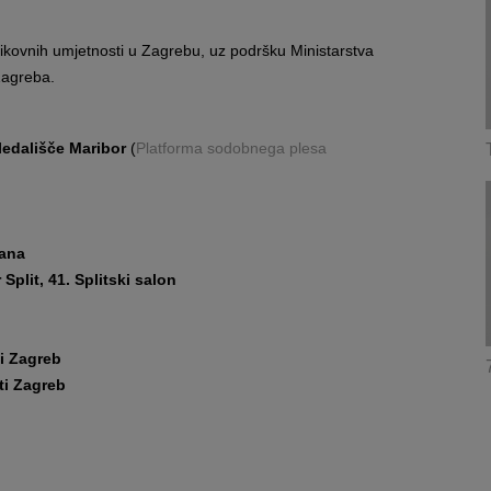
 likovnih umjetnosti u Zagrebu, uz podršku Ministarstva
Zagreba.
ledališče Maribor
(
Platforma sodobnega plesa
jana
 Split, 41. Splitski salon
ti Zagreb
ti Zagreb