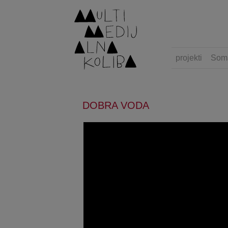
projekti
Som
DOBRA VODA