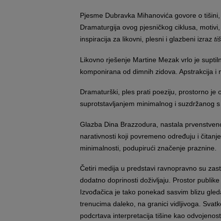
Pjesme Dubravka Mihanovića govore o tišini, 
Dramaturgija ovog pjesničkog ciklusa, motivi,
inspiracija za likovni, plesni i glazbeni izraz
ti
Likovno rješenje Martine Mezak vrlo je suptil
komponirana od dimnih zidova. Apstrakcija i ne
Dramaturški, ples prati poeziju, prostorno je
suprotstavljanjem minimalnog i suzdržanog s
Glazba Dina Brazzodura, nastala prvenstveno
narativnosti koji povremeno određuju i čitanj
minimalnosti, podupirući značenje praznine.
Četiri medija u predstavi ravnopravno su zastu
dodatno doprinosti doživljaju. Prostor publik
Izvođačica je tako ponekad sasvim blizu gled
trenucima daleko, na granici vidljivoga. Svatko
podcrtava interpretacija tišine kao odvojenost