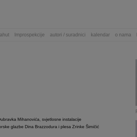
ahut
Improspekcije
autori / suradnici
kalendar
o nama
Dubravka Mihanovića, svjetlosne instalacije
rske glazbe Dina Brazzodura i plesa Zrinke Šimičić