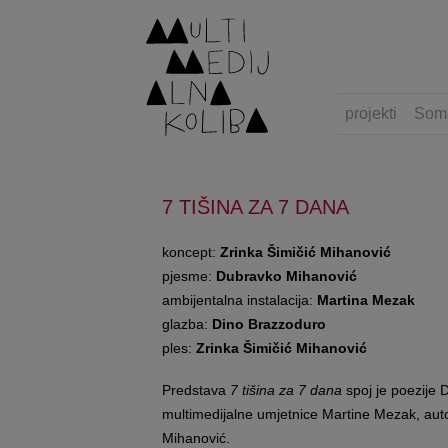
projekti
Som
7 TIŠINA ZA 7 DANA
koncept:
Zrinka Šimičić Mihanović
pjesme:
Dubravko Mihanović
ambijentalna instalacija:
Martina Mezak
glazba:
Dino Brazzoduro
ples:
Zrinka Šimičić Mihanović
Predstava
7 tišina za 7 dana
spoj je poezije 
multimedijalne umjetnice Martine Mezak, auto
Mihanović.