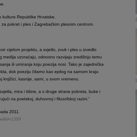
be.
o kulture Republike Hrvatske.
om za pokret i ples i Zagrebačkim plesnim centrom.
ir cijelom projektu, a svjetlo, zvuk i ples u izvedbi
g medija uzvraćaju, odnosno razvijaju središnju temu
pisanja ili umiranja koju poezija nosi. Tako je zajednička
rojekta, dok poeziju čitamo kao epilog na samom kraju
 knjižici, kasnije, sami, u svom vremenu.
jetla, mira i tišine, a s druge strane pokreta, buke i
ujući na poetskoj, duhovnoj i filozofskoj razini.”
pada 2011.
cle&id=1359