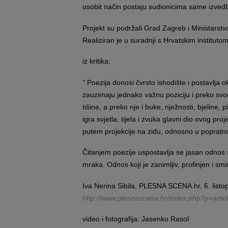
osobit način postaju sudionicima same izved
Projekt su podržali Grad Zagreb i Ministarstv
Realiziran je u suradnji s Hrvatskim institut
iz kritika:
”
Poezija donosi čvrsto ishodište i postavlja okv
zauzimaju jednako važnu poziciju i preko svo
tišine, a preko nje i buke, nježnosti, bjeline, 
igra svjetla, tijela i zvuka glavni dio ovog p
putem projekcije na zidu, odnosno u popratnoj
Čitanjem poezije uspostavlja se jasan odnos sv
mraka. Odnos koji je zanimljiv, profinjen i smir
Iva Nerina Sibila, PLESNA SCENA.hr, 6. listo
http://www.plesnascena.hr/index.php?p=arti
video i fotografija: Jasenko Rasol