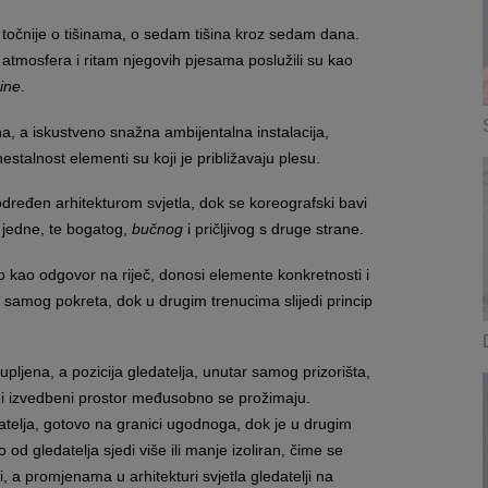
točnije o tišinama, o sedam tišina kroz sedam dana.
 atmosfera i ritam njegovih pjesama poslužili su kao
šine
.
na, a iskustveno snažna ambijentalna instalacija,
stalnost elementi su koji je približavaju plesu.
 određen arhitekturom svjetla, dok se koreografski bavi
 jedne, te bogatog,
bučnog
i pričljivog s druge strane.
 kao odgovor na riječ, donosi elemente konkretnosti i
e samog pokreta, dok u drugim trenucima slijedi princip
pljena, a pozicija gledatelja, unutar samog prizorišta,
e i izvedbeni prostor međusobno se prožimaju.
atelja, gotovo na granici ugodnoga, dok je u drugim
 od gledatelja sjedi više ili manje izoliran, čime se
i, a promjenama u arhitekturi svjetla gledatelji na