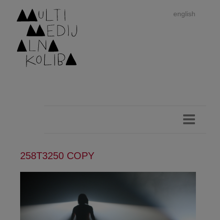
english
258T3250 COPY
Im
autor