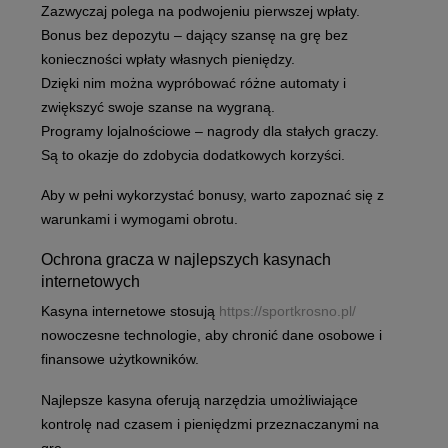
Zazwyczaj polega na podwojeniu pierwszej wpłaty.
Bonus bez depozytu – dający szansę na grę bez
konieczności wpłaty własnych pieniędzy.
Dzięki nim można wypróbować różne automaty i
zwiększyć swoje szanse na wygraną.
Programy lojalnościowe – nagrody dla stałych graczy.
Są to okazje do zdobycia dodatkowych korzyści.
Aby w pełni wykorzystać bonusy, warto zapoznać się z
warunkami i wymogami obrotu.
Ochrona gracza w najlepszych kasynach
internetowych
Kasyna internetowe stosują
https://sportkrosno.pl/
nowoczesne technologie, aby chronić dane osobowe i
finansowe użytkowników.
Najlepsze kasyna oferują narzędzia umożliwiające
kontrolę nad czasem i pieniędzmi przeznaczanymi na