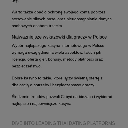
grę.
Warto także dbać o ochronę swojego konta poprzez
stosowanie silnych haseł oraz nieudostępnianie danych
osobowych osobom trzecim.
Najważniejsze wskazówki dla graczy w Polsce
Wybór najlepszego kasyna internetowego w Polsce
wymaga uwzględnienia wielu aspektów, takich jak
licencja, oferta gier, bonusy, metody płatności oraz
bezpieczeństwo.
Dobre kasyno to takie, które łączy świetną ofertę z
dbałością o potrzeby i bezpieczeństwo graczy.
Śledzenie trendów pozwoli Ci być na bieżąco i wybierać
najlepsze i najpewniejsze kasyna.
DIVE INTO LEADING THAI DATING PLATFORMS