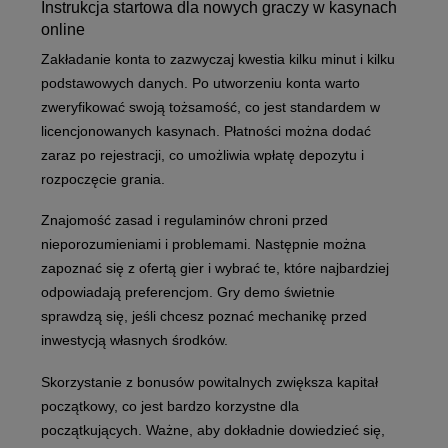
Instrukcja startowa dla nowych graczy w kasynach
online
Zakładanie konta to zazwyczaj kwestia kilku minut i kilku
podstawowych danych. Po utworzeniu konta warto
zweryfikować swoją tożsamość, co jest standardem w
licencjonowanych kasynach. Płatności można dodać
zaraz po rejestracji, co umożliwia wpłatę depozytu i
rozpoczęcie grania.
Znajomość zasad i regulaminów chroni przed
nieporozumieniami i problemami. Następnie można
zapoznać się z ofertą gier i wybrać te, które najbardziej
odpowiadają preferencjom. Gry demo świetnie
sprawdzą się, jeśli chcesz poznać mechanikę przed
inwestycją własnych środków.
Skorzystanie z bonusów powitalnych zwiększa kapitał
początkowy, co jest bardzo korzystne dla
początkujących. Ważne, aby dokładnie dowiedzieć się,