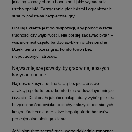
jakie są zasady obrotu bonusem i jakie wymagania
trzeba spełnić. Zarządzanie pieniędzmi i ograniczanie
strat to podstawa bezpiecznej gry.
Obsługa klienta jest do dyspozycji, aby pomóc w razie
trudności czy wątpliwości. Nie bój się zadawać pytań –
wsparcie jest często bardzo szybkie i profesjonalne.
Dzięki temu możesz grać komfortowo i bez
niepotrzebnych stresów.
Najważniejsze powody, by grać w najlepszych
kasynach online
Najlepsze kasyna online łączą bezpieczeństwo,
atrakcyjną ofertę, oraz komfort gry w dowolnym miejscu
i czasie. Doskonała jakość obsługi, duży wybór gier oraz
bezpieczne środowisko to cechy należycie ocenianych
kasyn. Zachęcają one także bogatą ofertą bonusów i
profesjonalną obsługą klienta.
Jeśli planujesz zacząć grać, warto dokładnie zapoznać