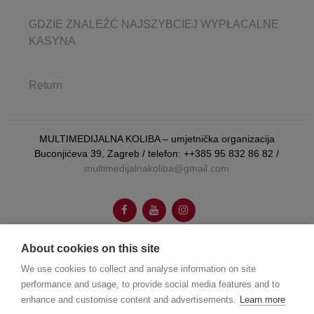
GDZIE ZNALEŹĆ NAJSZYBCIEJ WYPŁACALNE
KASYNA
Return
MULTIMEDIJALNA KOLIBA – umjetnička organizacija
Buconjićeva 39, Zagreb / telefon: ++385 95 832 86 82 /
multimedijalnakoliba@gmail.com
About cookies on this site
We use cookies to collect and analyse information on site
autorica vizualnog identiteta:
Booboo Tannenbaum
performance and usage, to provide social media features and to
enhance and customise content and advertisements.
Learn more
web dizajn:
Joško Gamberožić