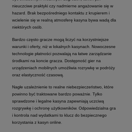
nieuczciwe praktyki czy nadmierne angażowanie się w
hazard. Brak bezpośredniego kontaktu z krupierem i
wcielenie się w realną atmosferę kasyna bywa wadą dla
niektórych osób.
Bardzo często gracze mogą liczyć na korzystniejsze
warunki i oferty, niż w lokalnych kasynach. Nowoczesne
technologie płatności pozwalają na łatwe zarządzanie
środkami na koncie gracza. Dostępność gier na
urządzeniach mobilnych umożliwia rozrywkę w podróży
oraz elastyczność czasową.
Nagłe uzależnienie to realne niebezpieczeństwo, które
powinno być traktowane bardzo poważnie. Tylko
sprawdzone i legalne kasyna zapewniają uczciwą
rozgrywkę i ochronę użytkowników. Odpowiedzialna gra
i kontrola nad wydatkami to klucz do bezpiecznego
korzystania z kasyn online.