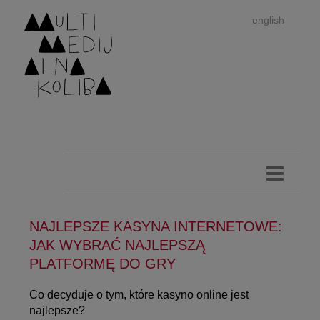
english
NAJLEPSZE KASYNA INTERNETOWE:
Im
JAK WYBRAĆ NAJLEPSZĄ
PLATFORMĘ DO GRY
autor
Co decyduje o tym, które kasyno online jest
najlepsze?