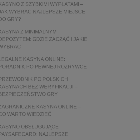
KASYNO Z SZYBKIMI WYPŁATAMI –
JAK WYBRAĆ NAJLEPSZE MIEJSCE
DO GRY?
KASYNA Z MINIMALNYM
DEPOZYTEM: GDZIE ZACZĄĆ I JAKIE
WYBRAĆ
LEGALNE KASYNA ONLINE:
PORADNIK PO PEWNEJ ROZRYWCE
PRZEWODNIK PO POLSKICH
KASYNACH BEZ WERYFIKACJI –
BEZPIECZEŃSTWO GRY
ZAGRANICZNE KASYNA ONLINE –
CO WARTO WIEDZIEĆ
KASYNO OBSŁUGUJĄCE
PAYSAFECARD: NAJLEPSZE