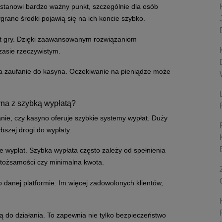
 stanowi bardzo ważny punkt, szczególnie dla osób
rane środki pojawią się na ich koncie szybko.
rt gry. Dzięki zaawansowanym rozwiązaniom
zasie rzeczywistym.
a zaufanie do kasyna. Oczekiwanie na pieniądze może
na z szybką wypłatą?
nie, czy kasyno oferuje szybkie systemy wypłat. Duży
szej drogi do wypłaty.
e wypłat. Szybka wypłata często zależy od spełnienia
 tożsamości czy minimalna kwota.
 danej platformie. Im więcej zadowolonych klientów,
ą do działania. To zapewnia nie tylko bezpieczeństwo