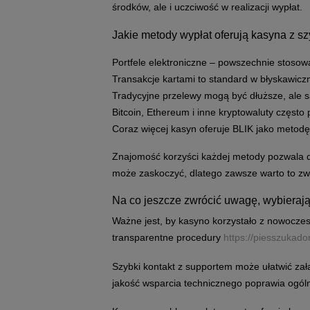
środków, ale i uczciwość w realizacji wypłat.
Jakie metody wypłat oferują kasyna z sz
Portfele elektroniczne – powszechnie stoso
Transakcje kartami to standard w błyskawicz
Tradycyjne przelewy mogą być dłuższe, ale 
Bitcoin, Ethereum i inne kryptowaluty częst
Coraz więcej kasyn oferuje BLIK jako metodę
Znajomość korzyści każdej metody pozwala 
może zaskoczyć, dlatego zawsze warto to zw
Na co jeszcze zwrócić uwagę, wybieraj
Ważne jest, by kasyno korzystało z nowoczes
transparentne procedury
https://piesszukad
Szybki kontakt z supportem może ułatwić za
jakość wsparcia technicznego poprawia ogóln