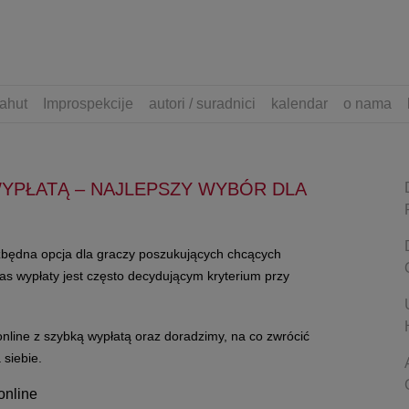
ahut
Improspekcije
autori / suradnici
kalendar
o nama
WYPŁATĄ – NAJLEPSZY WYBÓR DLA
ezbędna opcja dla graczy poszukujących chcących
s wypłaty jest często decydującym kryterium przy
line z szybką wypłatą oraz doradzimy, na co zwrócić
siebie.
online