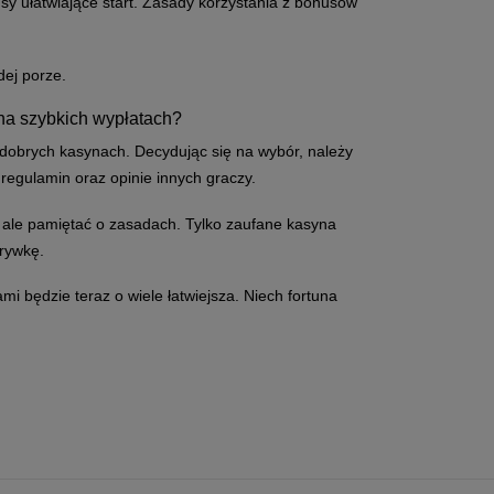
sy ułatwiające start. Zasady korzystania z bonusów
dej porze.
na szybkich wypłatach?
dobrych kasynach. Decydując się na wybór, należy
 regulamin oraz opinie innych graczy.
 ale pamiętać o zasadach. Tylko zaufane kasyna
rywkę.
i będzie teraz o wiele łatwiejsza. Niech fortuna