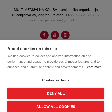
MULTIMEDIJALNA KOLIBA – umjetnička organizacija
Buconjićeva 39, Zagreb / telefon: ++385 95 832 86 82 /
multimedijalnakoliba@gmail.com
About cookies on this site
autorica vizualnog identiteta:
Booboo Tannenbaum
We use cookies to collect and analyse information on site
performance and usage, to provide social media features and to
enhance and customise content and advertisements.
Learn more
web dizajn:
Joško Gamberožić
Cookie settings
© Multumedijalna koliba 2026.
DENY ALL
ALLOW ALL COOKIES