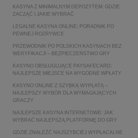
KASYNA Z MINIMALNYM DEPOZYTEM: GDZIE
ZACZĄĆ I JAKIE WYBRAĆ
LEGALNE KASYNA ONLINE: PORADNIK PO
PEWNEJ ROZRYWCE
PRZEWODNIK PO POLSKICH KASYNACH BEZ
WERYFIKACJI – BEZPIECZEŃSTWO GRY
KASYNO OBSŁUGUJĄCE PAYSAFECARD:
NAJLEPSZE MIEJSCE NA WYGODNE WPŁATY
KASYNO ONLINE Z SZYBKĄ WYPŁATĄ –
NAJLEPSZY WYBÓR DLA WYMAGAJĄCYCH
GRACZY
NAJLEPSZE KASYNA INTERNETOWE: JAK
WYBRAĆ NAJLEPSZĄ PLATFORMĘ DO GRY
GDZIE ZNALEŹĆ NAJSZYBCIEJ WYPŁACALNE