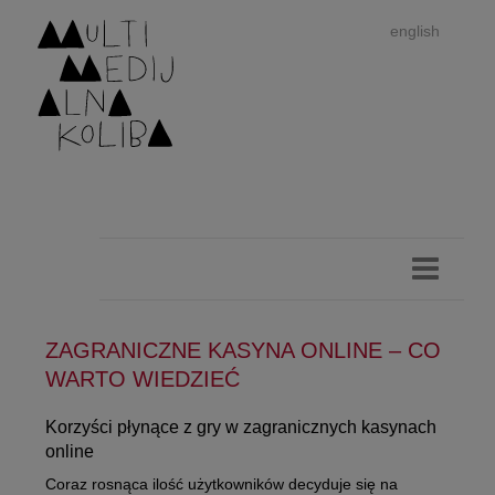
english
ZAGRANICZNE KASYNA ONLINE – CO
Im
WARTO WIEDZIEĆ
Korzyści płynące z gry w zagranicznych kasynach
autor
online
Coraz rosnąca ilość użytkowników decyduje się na