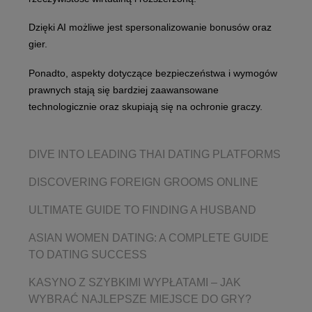
Dzięki AI możliwe jest spersonalizowanie bonusów oraz
gier.
Ponadto, aspekty dotyczące bezpieczeństwa i wymogów
prawnych stają się bardziej zaawansowane
technologicznie oraz skupiają się na ochronie graczy.
DIVE INTO LEADING THAI DATING PLATFORMS
DISCOVERING FOREIGN GROOMS ONLINE
ULTIMATE GUIDE TO FINDING A HUSBAND
ASIAN WOMEN DATING: A COMPLETE GUIDE
TO DATING SUCCESS
KASYNO Z SZYBKIMI WYPŁATAMI – JAK
WYBRAĆ NAJLEPSZE MIEJSCE DO GRY?