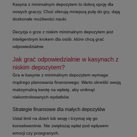
Kasyna z minimalnym depozytem to dobrą opcję dla
nowych graczy. Choć oferują mniejszą pulę do gry, dają
doskonałe możliwości nauki.
Decyzja o grze z niskim minimalnym depozytem jest
inteligentnym krokem dla osób, które chcą grać
odpowiedzialnie.
Jak grać odpowiedzialnie w kasynach z
niskim depozytem?
Gra w kasynie z minimalnym depozytem wymaga
mądrego planowania finansowego. Warto określić swoją
maksymalną kwotę na wpłatę, aby uniknąć
niekontrolowanych wydatków.
Strategie finansowe dla małych depozytów
Ustal limit na dzień lub sesję i trzymaj się go
konsekwentnie. Nie zwiększaj wpłat pod wpływem
emocji czy przegranych.