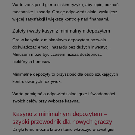
Warto zacząć od gier o niskim ryzyku, aby lepiej poznać
mechanikę i zasady. Grając odpowiedzialnie, zyskujesz
więcej satysfakcji i większą kontrolę nad finansami.
Zalety i wady kasyn z minimalnym depozytem
Gra w kasynie z minimalnym depozytem pozwala
doświadczać emocji hazardu bez dużych inwestycji.
Minusem może być czasem niższa dostępność
niektórych bonusów.
Minimalne depozyty to przyszłość dla osób szukających
kontrolowanych rozrywek.
Warto pamiętać o odpowiedzialnej grze i świadomości
swoich celów przy wyborze kasyna.
Kasyno z minimalnym depozytem –
szybki przewodnik dla nowych graczy
Dzięki temu można łatwo i tanio wkroczyć w świat gier