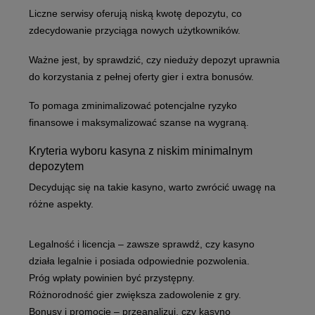
Liczne serwisy oferują niską kwotę depozytu, co
zdecydowanie przyciąga nowych użytkowników.
Ważne jest, by sprawdzić, czy nieduży depozyt uprawnia
do korzystania z pełnej oferty gier i extra bonusów.
To pomaga zminimalizować potencjalne ryzyko
finansowe i maksymalizować szanse na wygraną.
Kryteria wyboru kasyna z niskim minimalnym
depozytem
Decydując się na takie kasyno, warto zwrócić uwagę na
różne aspekty.
Legalność i licencja – zawsze sprawdź, czy kasyno
działa legalnie i posiada odpowiednie pozwolenia.
Próg wpłaty powinien być przystępny.
Różnorodność gier zwiększa zadowolenie z gry.
Bonusy i promocje – przeanalizuj, czy kasyno