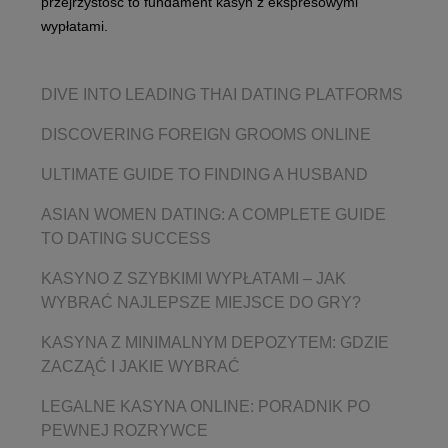
przejrzystość to fundament kasyn z ekspresowymi
wypłatami.
DIVE INTO LEADING THAI DATING PLATFORMS
DISCOVERING FOREIGN GROOMS ONLINE
ULTIMATE GUIDE TO FINDING A HUSBAND
ASIAN WOMEN DATING: A COMPLETE GUIDE
TO DATING SUCCESS
KASYNO Z SZYBKIMI WYPŁATAMI – JAK
WYBRAĆ NAJLEPSZE MIEJSCE DO GRY?
KASYNA Z MINIMALNYM DEPOZYTEM: GDZIE
ZACZĄĆ I JAKIE WYBRAĆ
LEGALNE KASYNA ONLINE: PORADNIK PO
PEWNEJ ROZRYWCE