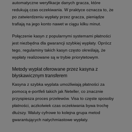
automatyczne weryfikacje danych gracza, które
redukują czas oczekiwania. W praktyce oznacza to, że
po zatwierdzeniu wypłaty przez gracza, pieniądze
trafiają na jego konto nawet w ciągu kilku minut.
Połączenie kasyn z popularnymi systemami płatności
jest niezbędna dla gwarancji szybkiej wypłaty. Oprócz
tego, regulaminy takich kasyn często określają, że
wypłaty realizowane są w trybie priorytetowym.
Metody wypłat oferowane przez kasyna z
błyskawicznym transferem
Kasyna z szybka wyplata umożliwiają płatności za
pomocą e-portfeli takich jak Neteller, co znacznie
przyspiesza proces przelewów. Visa to częste sposoby
płatności, aczkolwiek czas oczekiwania bywa trochę
dłuższy. Waluty cyfrowe to kolejna grupa metod
gwarantujących natychmiastowe wypłaty.