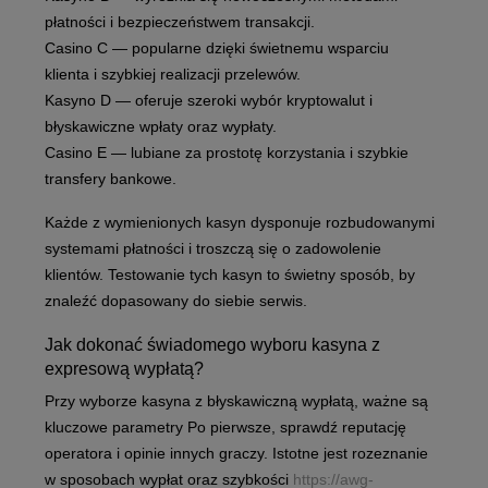
płatności i bezpieczeństwem transakcji.
Casino C — popularne dzięki świetnemu wsparciu
klienta i szybkiej realizacji przelewów.
Kasyno D — oferuje szeroki wybór kryptowalut i
błyskawiczne wpłaty oraz wypłaty.
Casino E — lubiane za prostotę korzystania i szybkie
transfery bankowe.
Każde z wymienionych kasyn dysponuje rozbudowanymi
systemami płatności i troszczą się o zadowolenie
klientów. Testowanie tych kasyn to świetny sposób, by
znaleźć dopasowany do siebie serwis.
Jak dokonać świadomego wyboru kasyna z
expresową wypłatą?
Przy wyborze kasyna z błyskawiczną wypłatą, ważne są
kluczowe parametry Po pierwsze, sprawdź reputację
operatora i opinie innych graczy. Istotne jest rozeznanie
w sposobach wypłat oraz szybkości
https://awg-