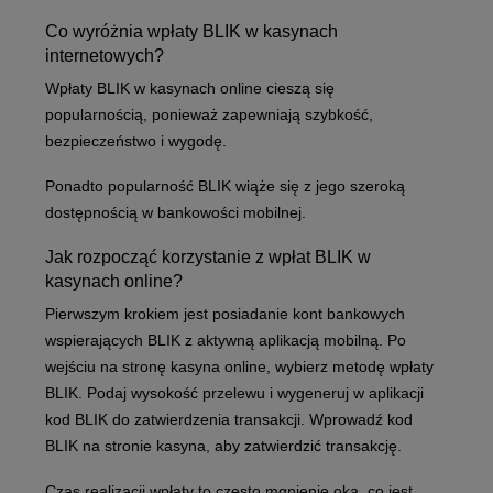
Co wyróżnia wpłaty BLIK w kasynach
internetowych?
Wpłaty BLIK w kasynach online cieszą się
popularnością, ponieważ zapewniają szybkość,
bezpieczeństwo i wygodę.
Ponadto popularność BLIK wiąże się z jego szeroką
dostępnością w bankowości mobilnej.
Jak rozpocząć korzystanie z wpłat BLIK w
kasynach online?
Pierwszym krokiem jest posiadanie kont bankowych
wspierających BLIK z aktywną aplikacją mobilną. Po
wejściu na stronę kasyna online, wybierz metodę wpłaty
BLIK. Podaj wysokość przelewu i wygeneruj w aplikacji
kod BLIK do zatwierdzenia transakcji. Wprowadź kod
BLIK na stronie kasyna, aby zatwierdzić transakcję.
Czas realizacji wpłaty to często mgnienie oka, co jest