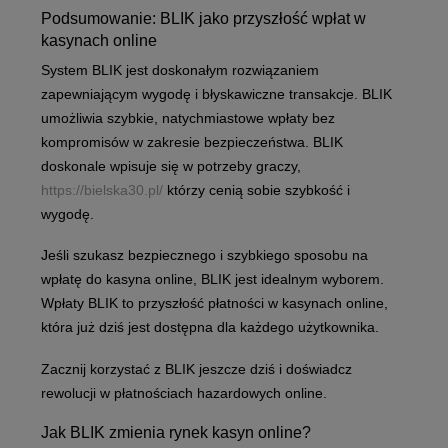
Podsumowanie: BLIK jako przyszłość wpłat w
kasynach online
System BLIK jest doskonałym rozwiązaniem
zapewniającym wygodę i błyskawiczne transakcje. BLIK
umożliwia szybkie, natychmiastowe wpłaty bez
kompromisów w zakresie bezpieczeństwa. BLIK
doskonale wpisuje się w potrzeby graczy,
https://bielska30.pl/
którzy cenią sobie szybkość i
wygodę.
Jeśli szukasz bezpiecznego i szybkiego sposobu na
wpłatę do kasyna online, BLIK jest idealnym wyborem.
Wpłaty BLIK to przyszłość płatności w kasynach online,
która już dziś jest dostępna dla każdego użytkownika.
Zacznij korzystać z BLIK jeszcze dziś i doświadcz
rewolucji w płatnościach hazardowych online.
Jak BLIK zmienia rynek kasyn online?