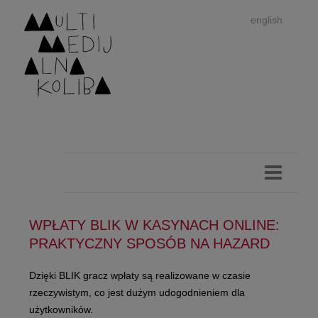
english
WPŁATY BLIK W KASYNACH ONLINE:
Im
PRAKTYCZNY SPOSÓB NA HAZARD
autor
Dzięki BLIK gracz wpłaty są realizowane w czasie
rzeczywistym, co jest dużym udogodnieniem dla
użytkowników.