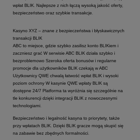
wpłat BLIK. Najlepsze z nich łączą wysoką jakość oferty,
bezpieczeństwo oraz szybkie transakcje.
Kasyno XYZ – znane z bezpieczeństwa i błyskawicznych
transakcji BLIK
ABC to miejsce, gdzie szybko zasilisz konto BLIKiem i
zaczniesz grać W serwisie ABC BLIK działa szybko i
bezproblemowo Szeroka oferta bonusów i regularne
promocje dla użytkowników BLIK czekają w ABC
Użytkownicy QWE chwalą łatwość wpłat BLIK i wysoki
poziom ochrony W kasynie QWE wpłaty BLIK są
dostępne 24/7 Platforma ta wyróżnia się szczególnie na
tle konkurencji dzięki integracji BLIK z nowoczesnymi
technologiami.
Bezpieczeństwo i legalność kasyna to priorytety, także
przy wpłatach BLIK. Dzięki BLIK gracze mogą skupić się
na zabawie bez zbędnych formalności.