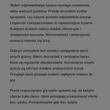
Wybór odpowiedniego kasyna wymaga rozważenia
wielu ważnych punktów. Przede wszystkim trzeba
sprawdzić, czy kasyno posiada odpowiednie licencje.
Legalność i bezpieczeństwo to najważniejsze kryteria.
Kolejnym krokiem należy zbadać ofercie gier i
dostępności bonusów. Różnorodność i atrakcyjność
promocji również się liczą.
Dobrym pomysłem jest również zasięgnięcie opinii
innych graczy. Warto skorzystać z rankingów kasyn,
które są regularnie aktualizowane. Komentarze innych
graczy są cennym źródłem praktycznych porad.
Przegląd opinii pomaga znaleźć najlepsze miejsce do
gry.
Przed rozpoczęciem gry warto upewnić się, że kasyno
oferuje tryby demo, które pomagają przetestować ofertę
bez ryzyka. Przetestowanie gier bez ryzyka.