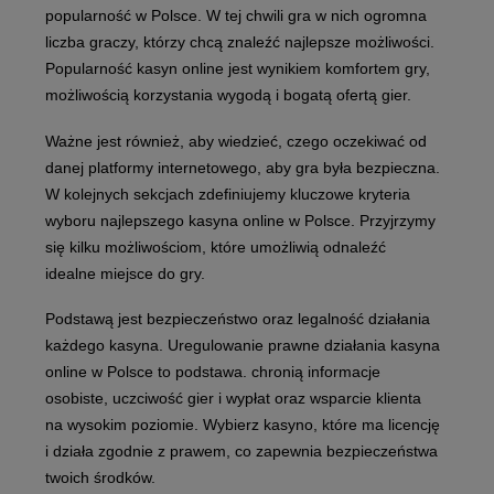
popularność w Polsce. W tej chwili gra w nich ogromna
liczba graczy, którzy chcą znaleźć najlepsze możliwości.
Popularność kasyn online jest wynikiem komfortem gry,
możliwością korzystania wygodą i bogatą ofertą gier.
Ważne jest również, aby wiedzieć, czego oczekiwać od
danej platformy internetowego, aby gra była bezpieczna.
W kolejnych sekcjach zdefiniujemy kluczowe kryteria
wyboru najlepszego kasyna online w Polsce. Przyjrzymy
się kilku możliwościom, które umożliwią odnaleźć
idealne miejsce do gry.
Podstawą jest bezpieczeństwo oraz legalność działania
każdego kasyna. Uregulowanie prawne działania kasyna
online w Polsce to podstawa. chronią informacje
osobiste, uczciwość gier i wypłat oraz wsparcie klienta
na wysokim poziomie. Wybierz kasyno, które ma licencję
i działa zgodnie z prawem, co zapewnia bezpieczeństwa
twoich środków.