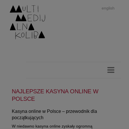
english
NAJLEPSZE KASYNA ONLINE W
Im
POLSCE
Kasyna online w Polsce – przewodnik dla
autor
początkujących
W niedawno kasyna online zyskały ogromną