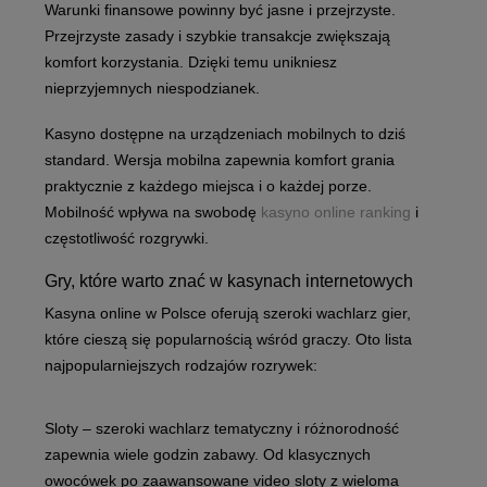
Warunki finansowe powinny być jasne i przejrzyste.
Przejrzyste zasady i szybkie transakcje zwiększają
komfort korzystania. Dzięki temu unikniesz
nieprzyjemnych niespodzianek.
Kasyno dostępne na urządzeniach mobilnych to dziś
standard. Wersja mobilna zapewnia komfort grania
praktycznie z każdego miejsca i o każdej porze.
Mobilność wpływa na swobodę
kasyno online ranking
i
częstotliwość rozgrywki.
Gry, które warto znać w kasynach internetowych
Kasyna online w Polsce oferują szeroki wachlarz gier,
które cieszą się popularnością wśród graczy. Oto lista
najpopularniejszych rodzajów rozrywek:
Sloty – szeroki wachlarz tematyczny i różnorodność
zapewnia wiele godzin zabawy. Od klasycznych
owocówek po zaawansowane video sloty z wieloma