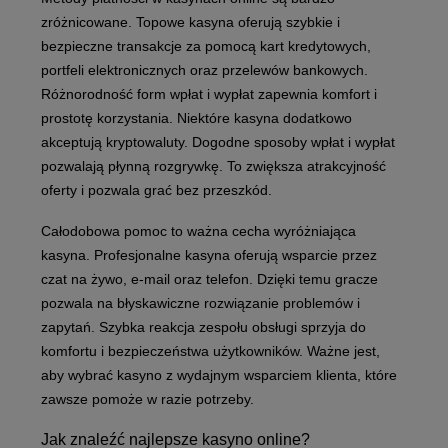
zróżnicowane. Topowe kasyna oferują szybkie i
bezpieczne transakcje za pomocą kart kredytowych,
portfeli elektronicznych oraz przelewów bankowych.
Różnorodność form wpłat i wypłat zapewnia komfort i
prostotę korzystania. Niektóre kasyna dodatkowo
akceptują kryptowaluty. Dogodne sposoby wpłat i wypłat
pozwalają płynną rozgrywkę. To zwiększa atrakcyjność
oferty i pozwala grać bez przeszkód.
Całodobowa pomoc to ważna cecha wyróżniająca
kasyna. Profesjonalne kasyna oferują wsparcie przez
czat na żywo, e-mail oraz telefon. Dzięki temu gracze
pozwala na błyskawiczne rozwiązanie problemów i
zapytań. Szybka reakcja zespołu obsługi sprzyja do
komfortu i bezpieczeństwa użytkowników. Ważne jest,
aby wybrać kasyno z wydajnym wsparciem klienta, które
zawsze pomoże w razie potrzeby.
Jak znaleźć najlepsze kasyno online?