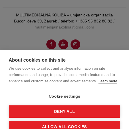
MULTIMEDIJALNA KOLIBA – umjetnička organizacija
Buconjićeva 39, Zagreb / telefon: ++385 95 832 86 82 /
multimedijalnakoliba@gmail.com
About cookies on this site
We use cookies to collect and analyse information on site
autorica vizualnog identiteta:
Booboo Tannenbaum
performance and usage, to provide social media features and to
enhance and customise content and advertisements.
Learn more
web dizajn:
Joško Gamberožić
Cookie settings
© Multumedijalna koliba 2026.
DENY ALL
ALLOW ALL COOKIES