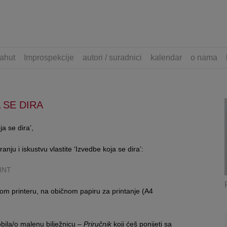
ahut
Improspekcije
autori / suradnici
kalendar
o nama
 SE DIRA
a se dira’,
ranju i iskustvu vlastite ‘Izvedbe koja se dira’:
RINT
nom printeru, na običnom papiru za printanje (A4
obila/o malenu bilježnicu –
Priručnik
koji ćeš ponijeti sa