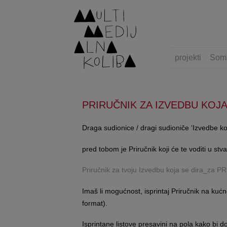
projekti
Som
PRIRUČNIK ZA IZVEDBU KOJA
Draga sudionice / dragi sudioniče ‘Izvedbe koj
pred tobom je Priručnik koji će te voditi u stva
Priručnik za tvoju Izvedbu koja se dira_za P
Imaš li mogućnost, isprintaj Priručnik na kuć
format).
Isprintane listove presavini na pola kako bi d