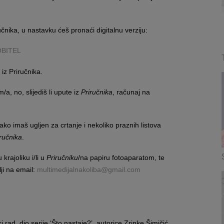
ika, u nastavku ćeš pronaći digitalnu verziju:
MOBITEL
iz Priručnika.
a, no, slijediš li upute iz
Priručnika
, računaj na
 ako imaš ugljen za crtanje i nekoliko praznih listova
ručnika
.
rajoliku i/li u
Priručniku
/na papiru fotoaparatom, te
lji na email:
multimedijalnakoliba@gmail.com
i rad, dio serije ‘Što nastaje?’, autorice Zrinke Šimičić