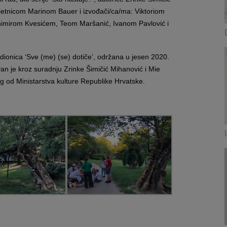
jetnicom Marinom Bauer i izvođači/ca/ma: Viktoriom
imirom Kvesićem, Teom Maršanić, Ivanom Pavlović i
adionica ‘Sve (me) (se) dotiče’, održana u jesen 2020.
van je kroz suradnju Zrinke Šimičić Mihanović i Mie
og od Ministarstva kulture Republike Hrvatske.