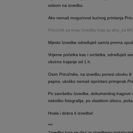
sobom na izvedbu.
Ako nemaš mogućnost kućnog printanja Priručn
Priručnik za tvoju Izvedbu koja se dira_za 
Mjesto Izvedbe određuješ sam/a prema uputi 
Vrijeme početka kao i svršetka, određuješ sam/
okvirno trajanje od 1 h.
Osim
Priručnika
, na izvedbu ponesi olovku ili
papira, ukoliko nemaš isprintani primjerak
Pri
Po završetku Izvedbe, dokumentiraj tragove u k
nekoliko fotografija, po vlastitom izboru, poša
Hvala i dobra ti izvedba!
***
‘Izvedba koja se dira’ je izvedbeno-instalacijsk