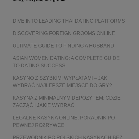
DIVE INTO LEADING THAI DATING PLATFORMS
DISCOVERING FOREIGN GROOMS ONLINE
ULTIMATE GUIDE TO FINDING A HUSBAND
ASIAN WOMEN DATING: A COMPLETE GUIDE
TO DATING SUCCESS
KASYNO Z SZYBKIMI WYPŁATAMI – JAK
WYBRAĆ NAJLEPSZE MIEJSCE DO GRY?
KASYNA Z MINIMALNYM DEPOZYTEM: GDZIE
ZACZĄĆ I JAKIE WYBRAĆ
LEGALNE KASYNA ONLINE: PORADNIK PO
PEWNEJ ROZRYWCE
PRZEWODNIK PO POLSKICH KASYNACH BEZ