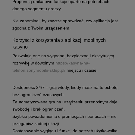
Proponują unikatowe funkcje oparte na potrzebach
danego segmentu graczy.
Nie zapominaj, by zawsze sprawdzać, czy aplikacja jest
zgodna z Twoim urządzeniem.
Korzyści z korzystania z aplikacji mobilnych
kasyno
Pozwalają one na wygodną, bezpieczną i ekscytującą
rozrywkę w dowolnym
https://kasyna-na-
telefon.sonymobile-sklep.pl/
miejscu i czasie.
Dostępność 24/7 – graj wtedy, kiedy masz na to ochotę,
bez ograniczeń czasowych.
Zautomatyzowana gra na urządzeniu przenośnym daje
swobodę i brak ograniczeń.
Szybkie powiadomienia o promocjach i bonusach – nie
przegapisz żadnej okazji.
Dostosowanie wyglądu i funkcji do potrzeb użytkownika