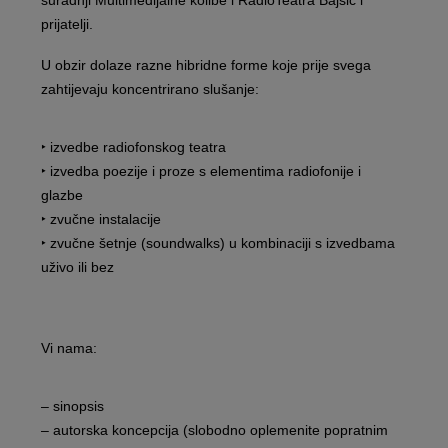
prijatelji.
U obzir dolaze razne hibridne forme koje prije svega
zahtijevaju koncentrirano slušanje:
‣ izvedbe radiofonskog teatra
‣ izvedba poezije i proze s elementima radiofonije i
glazbe
‣ zvučne instalacije
‣ zvučne šetnje (soundwalks) u kombinaciji s izvedbama
uživo ili bez
Vi nama:
– sinopsis
– autorska koncepcija (slobodno oplemenite popratnim