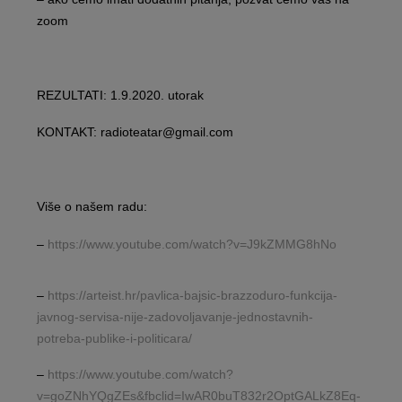
zoom
REZULTATI: 1.9.2020. utorak
KONTAKT: radioteatar@gmail.com
Više o našem radu:
–
https://www.youtube.com/watch?v=J9kZMMG8hNo
–
https://arteist.hr/pavlica-bajsic-brazzoduro-funkcija-
javnog-servisa-nije-zadovoljavanje-jednostavnih-
potreba-publike-i-politicara/
–
https://www.youtube.com/watch?
v=goZNhYQgZEs&fbclid=IwAR0buT832r2OptGALkZ8Eq-