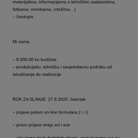
materijalima, informacijama o tehničkim zadatostima,
fotkama, snimkama, crtežima…)
– životopis
Mi vama:
– 8.000,00 kn budžeta
– produkcijsku, tehničku i savjetodavnu podršku od
istraživanja do realizacije
ROK ZA SLANJE: 27.8.2020. četvrtak
– prijave putem on-line formulara (
link
)
– pravo prijave imaju svi i sve
– ako ćemo imati dodatnih pitanja, pozvat ćemo vas na