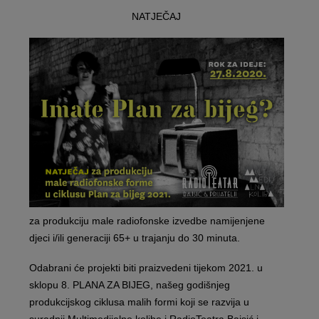
NATJEČAJ
za produkciju male radiofonske izvedbe namijenjene
djeci i/ili generaciji 65+ u trajanju do 30 minuta.
Odabrani će projekti biti praizvedeni tijekom 2021. u
sklopu 8. PLANA ZA BIJEG, našeg godišnjeg
produkcijskog ciklusa malih formi koji se razvija u
suradnji Multimedijalne kolibe i RadioTeatra Bajsić i