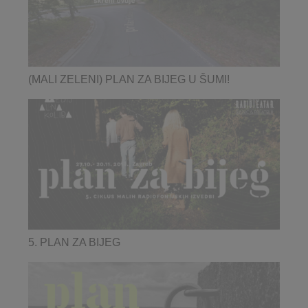
(MALI ZELENI) PLAN ZA BIJEG U ŠUMI!
5. PLAN ZA BIJEG