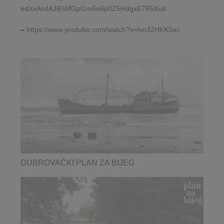
edXxAs4AJiEWfGpGm6e6p0Z5Hdgx67R5KuiI
–
https://www.youtube.com/watch?v=lvo32HKK5ac
DUBROVAČKI PLAN ZA BIJEG