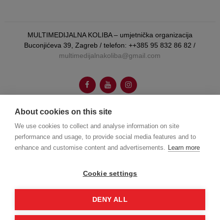
MULTIMEDIJALNA KOLIBA – umjetnička organizacija
Buconjićeva 39, Zagreb / telefon: ++385 95 832 86 82 /
multimedijalnakoliba@gmail.com
About cookies on this site
autorica vizualnog identiteta:
Booboo Tannenbaum
We use cookies to collect and analyse information on site
performance and usage, to provide social media features and to
enhance and customise content and advertisements.
Learn more
web dizajn:
Joško Gamberožić
Cookie settings
© Multumedijalna koliba 2026.
DENY ALL