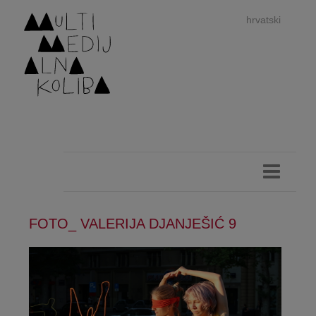
hrvatski
dan
imp
FOTO_ VALERIJA DJANJEŠIĆ 9
authors 