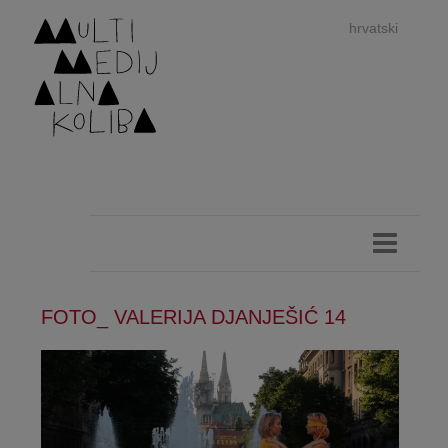
hrvatski
dan
imp
FOTO_ VALERIJA DJANJEŠIĆ 14
authors 