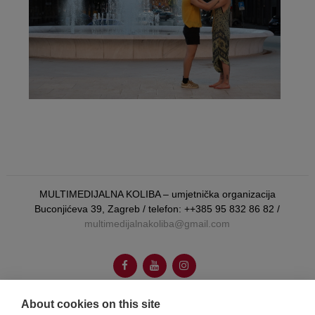
MULTIMEDIJALNA KOLIBA – umjetnička organizacija
Buconjićeva 39, Zagreb / telefon: ++385 95 832 86 82 /
multimedijalnakoliba@gmail.com
About cookies on this site