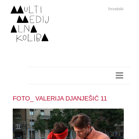
hrvatski
dan
imp
FOTO_ VALERIJA DJANJEŠIĆ 11
authors 