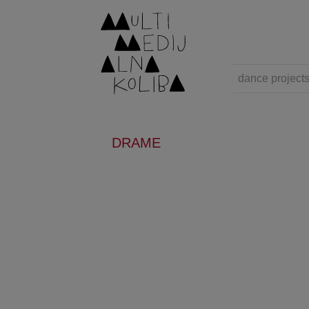
dance project
DRAME