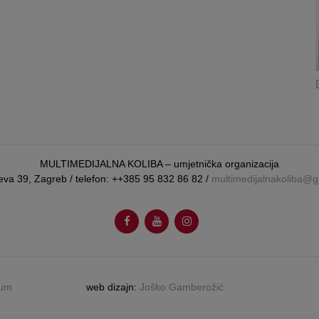
MULTIMEDIJALNA KOLIBA – umjetnička organizacija
eva 39, Zagreb / telefon: ++385 95 832 86 82 /
multimedijalnakoliba@
aum
web dizajn:
Joško Gamberožić