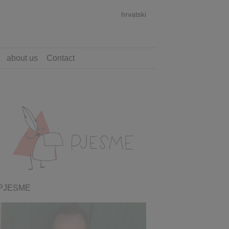
hrvatski
about us
Contact
PJESME