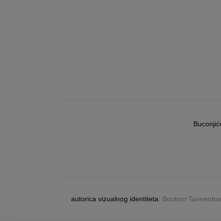
Buconjić
autorica vizualnog identiteta:
Booboo Tannenb