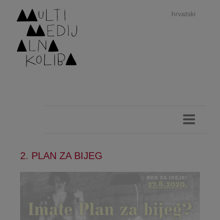
hrvatski
dan
imp
2. PLAN ZA BIJEG
authors 