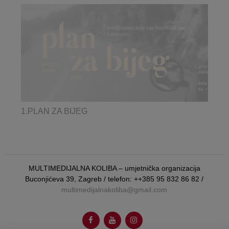
1.PLAN ZA BIJEG
MULTIMEDIJALNA KOLIBA – umjetnička organizacija
Buconjićeva 39, Zagreb / telefon: ++385 95 832 86 82 /
multimedijalnakoliba@gmail.com