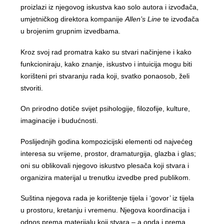
proizlazi iz njegovog iskustva kao solo autora i izvođača,
umjetničkog direktora kompanije
Allen’s Line
te izvođača
u brojenim grupnim izvedbama.
Kroz svoj rad promatra kako su stvari načinjene i kako
funkcioniraju, kako znanje, iskustvo i intuicija mogu biti
korišteni pri stvaranju rada koji, svatko ponaosob, želi
stvoriti.
On prirodno dotiče svijet psihologije, filozofije, kulture,
imaginacije i budućnosti.
Poslijednjih godina kompozicijski elementi od najvećeg
interesa su vrijeme, prostor, dramaturgija, glazba i glas;
oni su oblikovali njegovo iskustvo plesača koji stvara i
organizira materijal u trenutku izvedbe pred publikom.
Suština njegova rada je korištenje tijela i ‘govor’ iz tijela
u prostoru, kretanju i vremenu. Njegova koordinacija i
odnos prema materijalu koji stvara – a onda i prema