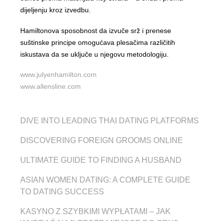
dijeljenju kroz izvedbu.
Hamiltonova sposobnost da izvuče srž i prenese
suštinske principe omogućava plesačima različitih
iskustava da se uključe u njegovu metodologiju.
www.julyenhamilton.com
www.allensline.com
DIVE INTO LEADING THAI DATING PLATFORMS
DISCOVERING FOREIGN GROOMS ONLINE
ULTIMATE GUIDE TO FINDING A HUSBAND
ASIAN WOMEN DATING: A COMPLETE GUIDE
TO DATING SUCCESS
KASYNO Z SZYBKIMI WYPŁATAMI – JAK