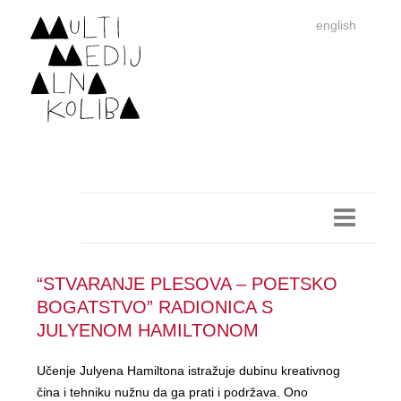
english
“STVARANJE PLESOVA – POETSKO
Im
BOGATSTVO” RADIONICA S
JULYENOM HAMILTONOM
autor
Učenje Julyena Hamiltona istražuje dubinu kreativnog
čina i tehniku nužnu da ga prati i podržava. Ono