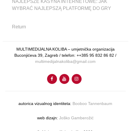
NAJLEPSZE KASYNA INTERNETOWE: JAK
WYBRAĆ NAJLEPSZĄ PLATFORMĘ DO GRY
Return
MULTIMEDIJALNA KOLIBA – umjetnička organizacija
Buconjićeva 39, Zagreb / telefon: ++385 95 832 86 82 /
multimedijalnakoliba@gmail.com
autorica vizualnog identiteta:
Booboo Tannenbaum
web dizajn:
Joško Gamberožić