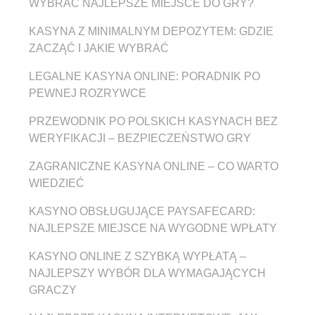
WYBRAĆ NAJLEPSZE MIEJSCE DO GRY?
KASYNA Z MINIMALNYM DEPOZYTEM: GDZIE
ZACZĄĆ I JAKIE WYBRAĆ
LEGALNE KASYNA ONLINE: PORADNIK PO
PEWNEJ ROZRYWCE
PRZEWODNIK PO POLSKICH KASYNACH BEZ
WERYFIKACJI – BEZPIECZEŃSTWO GRY
ZAGRANICZNE KASYNA ONLINE – CO WARTO
WIEDZIEĆ
KASYNO OBSŁUGUJĄCE PAYSAFECARD:
NAJLEPSZE MIEJSCE NA WYGODNE WPŁATY
KASYNO ONLINE Z SZYBKĄ WYPŁATĄ –
NAJLEPSZY WYBÓR DLA WYMAGAJĄCYCH
GRACZY