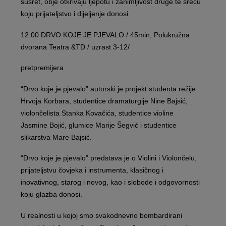
susret, obje otkrivaju ljepotu i zanimljivost druge te sreću
koju prijateljstvo i dijeljenje donosi.
12:00 DRVO KOJE JE PJEVALO / 45min, Polukružna
dvorana Teatra &TD / uzrast 3-12/
pretpremijera
“Drvo koje je pjevalo” autorski je projekt studenta režije
Hrvoja Korbara, studentice dramaturgije Nine Bajsić,
violončelista Stanka Kovačića, studentice violine
Jasmine Bojić, glumice Marije Šegvić i studentice
slikarstva Mare Bajsić.
“Drvo koje je pjevalo” predstava je o Violini i Violončelu,
prijateljstvu čovjeka i instrumenta, klasičnog i
inovativnog, starog i novog, kao i slobode i odgovornosti
koju glazba donosi.
U realnosti u kojoj smo svakodnevno bombardirani