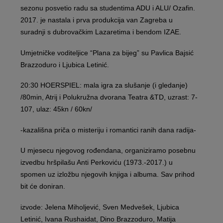
sezonu posvetio radu sa studentima ADU i ALU/ Ozafin.
2017. je nastala i prva produkcija van Zagreba u
suradnji s dubrovačkim Lazaretima i bendom IZAE.
Umjetničke voditeljice “Plana za bijeg” su Pavlica Bajsić
Brazzoduro i Ljubica Letinić.
20:30 HOERSPIEL: mala igra za slušanje (i gledanje)
/80min, Atrij i Polukružna dvorana Teatra &TD, uzrast: 7-
107, ulaz: 45kn / 60kn/
-kazališna priča o misteriju i romantici ranih dana radija-
U mjesecu njegovog rođendana, organiziramo posebnu
izvedbu hršpilašu Anti Perkoviću (1973.-2017.) u
spomen uz izložbu njegovih knjiga i albuma. Sav prihod
bit će doniran.
izvode: Jelena Miholjević, Sven Medvešek, Ljubica
Letinić, Ivana Rushaidat, Dino Brazzoduro, Matija