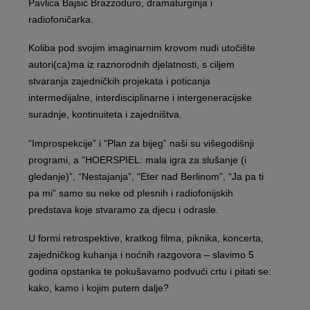
Pavlica Bajsić Brazzoduro, dramaturginja i
radiofoničarka.
Koliba pod svojim imaginarnim krovom nudi utočište
autori(ca)ma iz raznorodnih djelatnosti, s ciljem
stvaranja zajedničkih projekata i poticanja
intermedijalne, interdisciplinarne i intergeneracijske
suradnje, kontinuiteta i zajedništva.
“Improspekcije” i “Plan za bijeg” naši su višegodišnji
programi, a “HOERSPIEL: mala igra za slušanje (i
gledanje)”, “Nestajanja”, “Eter nad Berlinom”, “Ja pa ti
pa mi” samo su neke od plesnih i radiofonijskih
predstava koje stvaramo za djecu i odrasle.
U formi retrospektive, kratkog filma, piknika, koncerta,
zajedničkog kuhanja i noćnih razgovora – slavimo 5
godina opstanka te pokušavamo podvući crtu i pitati se:
kako, kamo i kojim putem dalje?