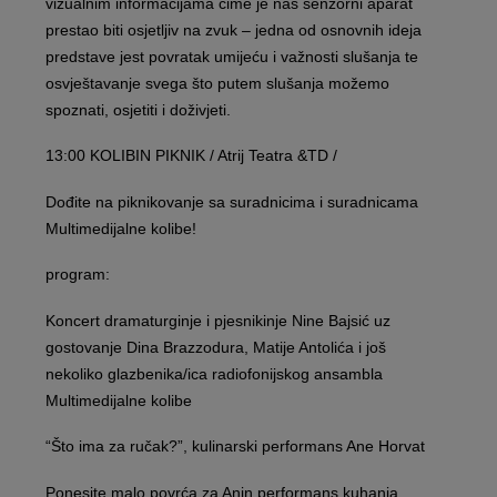
vizualnim informacijama čime je naš senzorni aparat
prestao biti osjetljiv na zvuk – jedna od osnovnih ideja
predstave jest povratak umijeću i važnosti slušanja te
osvještavanje svega što putem slušanja možemo
spoznati, osjetiti i doživjeti.
13:00 KOLIBIN PIKNIK / Atrij Teatra &TD /
Dođite na piknikovanje sa suradnicima i suradnicama
Multimedijalne kolibe!
program:
Koncert dramaturginje i pjesnikinje Nine Bajsić uz
gostovanje Dina Brazzodura, Matije Antolića i još
nekoliko glazbenika/ica radiofonijskog ansambla
Multimedijalne kolibe
“Što ima za ručak?”, kulinarski performans Ane Horvat
Ponesite malo povrća za Anin performans kuhanja