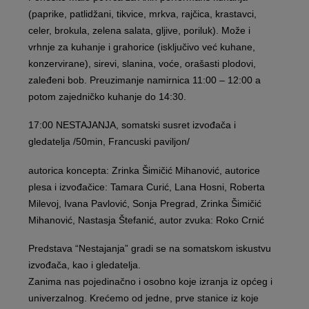
(paprike, patlidžani, tikvice, mrkva, rajčica, krastavci,
celer, brokula, zelena salata, gljive, poriluk). Može i
vrhnje za kuhanje i grahorice (isključivo već kuhane,
konzervirane), sirevi, slanina, voće, orašasti plodovi,
zaleđeni bob. Preuzimanje namirnica 11:00 – 12:00 a
potom zajedničko kuhanje do 14:30.
17:00 NESTAJANJA, somatski susret izvođača i
gledatelja /50min, Francuski paviljon/
autorica koncepta: Zrinka Šimičić Mihanović, autorice
plesa i izvođačice: Tamara Curić, Lana Hosni, Roberta
Milevoj, Ivana Pavlović, Sonja Pregrad, Zrinka Šimičić
Mihanović, Nastasja Štefanić, autor zvuka: Roko Crnić
Predstava “Nestajanja” gradi se na somatskom iskustvu
izvođača, kao i gledatelja.
Zanima nas pojedinačno i osobno koje izranja iz općeg i
univerzalnog. Krećemo od jedne, prve stanice iz koje