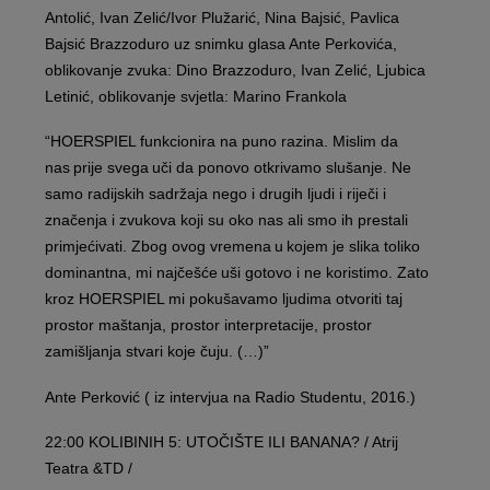
Antolić, Ivan Zelić/Ivor Plužarić, Nina Bajsić, Pavlica
Bajsić Brazzoduro uz snimku glasa Ante Perkovića,
oblikovanje zvuka: Dino Brazzoduro, Ivan Zelić, Ljubica
Letinić, oblikovanje svjetla: Marino Frankola
“HOERSPIEL funkcionira na puno razina. Mislim da
nas prije svega uči da ponovo otkrivamo slušanje. Ne
samo radijskih sadržaja nego i drugih ljudi i riječi i
značenja i zvukova koji su oko nas ali smo ih prestali
primjećivati. Zbog ovog vremena u kojem je slika toliko
dominantna, mi najčešće uši gotovo i ne koristimo. Zato
kroz HOERSPIEL mi pokušavamo ljudima otvoriti taj
prostor maštanja, prostor interpretacije, prostor
zamišljanja stvari koje čuju. (…)”
Ante Perković ( iz intervjua na Radio Studentu, 2016.)
22:00 KOLIBINIH 5: UTOČIŠTE ILI BANANA? / Atrij
Teatra &TD /