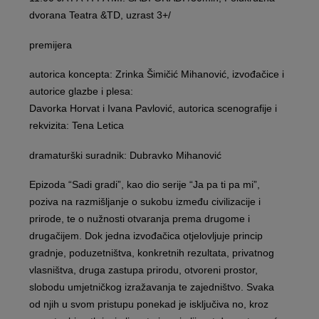
dvorana Teatra &TD, uzrast 3+/
premijera
autorica koncepta: Zrinka Šimičić Mihanović, izvođačice i
autorice glazbe i plesa:
Davorka Horvat i Ivana Pavlović, autorica scenografije i
rekvizita: Tena Letica
dramaturški suradnik: Dubravko Mihanović
Epizoda “Sadi gradi”, kao dio serije “Ja pa ti pa mi”,
poziva na razmišljanje o sukobu između civilizacije i
prirode, te o nužnosti otvaranja prema drugome i
drugačijem. Dok jedna izvođačica otjelovljuje princip
gradnje, poduzetništva, konkretnih rezultata, privatnog
vlasništva, druga zastupa prirodu, otvoreni prostor,
slobodu umjetničkog izražavanja te zajedništvo. Svaka
od njih u svom pristupu ponekad je isključiva no, kroz