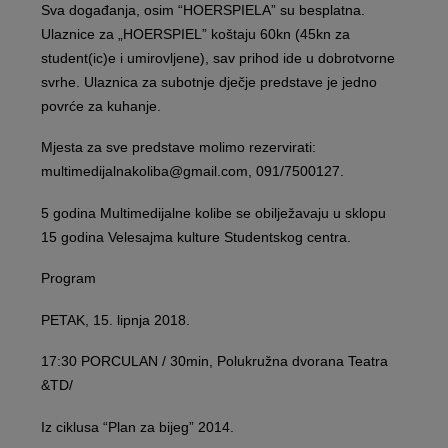
Sva događanja, osim “HOERSPIELA” su besplatna.
Ulaznice za „HOERSPIEL” koštaju 60kn (45kn za
student(ic)e i umirovljene), sav prihod ide u dobrotvorne
svrhe. Ulaznica za subotnje dječje predstave je jedno
povrće za kuhanje.
Mjesta za sve predstave molimo rezervirati:
multimedijalnakoliba@gmail.com, 091/7500127.
5 godina Multimedijalne kolibe se obilježavaju u sklopu
15 godina Velesajma kulture Studentskog centra.
Program
PETAK, 15. lipnja 2018.
17:30 PORCULAN / 30min, Polukružna dvorana Teatra
&TD/
Iz ciklusa “Plan za bijeg” 2014.