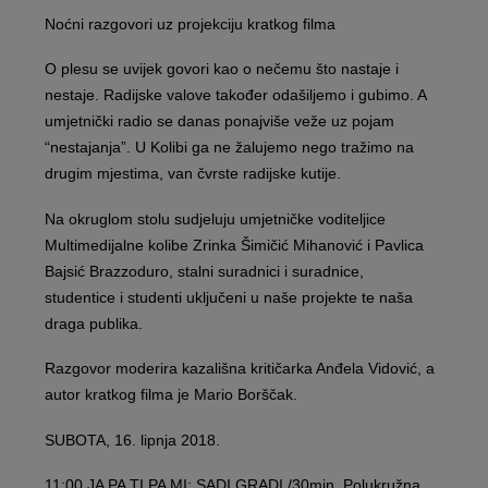
Noćni razgovori uz projekciju kratkog filma
O plesu se uvijek govori kao o nečemu što nastaje i
nestaje. Radijske valove također odašiljemo i gubimo. A
umjetnički radio se danas ponajviše veže uz pojam
“nestajanja”. U Kolibi ga ne žalujemo nego tražimo na
drugim mjestima, van čvrste radijske kutije.
Na okruglom stolu sudjeluju umjetničke voditeljice
Multimedijalne kolibe Zrinka Šimičić Mihanović i Pavlica
Bajsić Brazzoduro, stalni suradnici i suradnice,
studentice i studenti uključeni u naše projekte te naša
draga publika.
Razgovor moderira kazališna kritičarka Anđela Vidović, a
autor kratkog filma je Mario Borščak.
SUBOTA, 16. lipnja 2018.
11:00 JA PA TI PA MI: SADI GRADI /30min, Polukružna