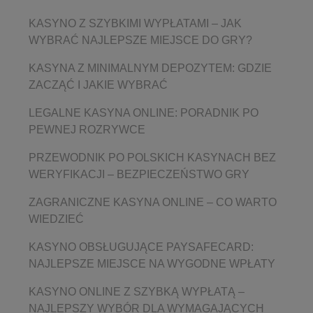
KASYNO Z SZYBKIMI WYPŁATAMI – JAK
WYBRAĆ NAJLEPSZE MIEJSCE DO GRY?
KASYNA Z MINIMALNYM DEPOZYTEM: GDZIE
ZACZĄĆ I JAKIE WYBRAĆ
LEGALNE KASYNA ONLINE: PORADNIK PO
PEWNEJ ROZRYWCE
PRZEWODNIK PO POLSKICH KASYNACH BEZ
WERYFIKACJI – BEZPIECZEŃSTWO GRY
ZAGRANICZNE KASYNA ONLINE – CO WARTO
WIEDZIEĆ
KASYNO OBSŁUGUJĄCE PAYSAFECARD:
NAJLEPSZE MIEJSCE NA WYGODNE WPŁATY
KASYNO ONLINE Z SZYBKĄ WYPŁATĄ –
NAJLEPSZY WYBÓR DLA WYMAGAJĄCYCH