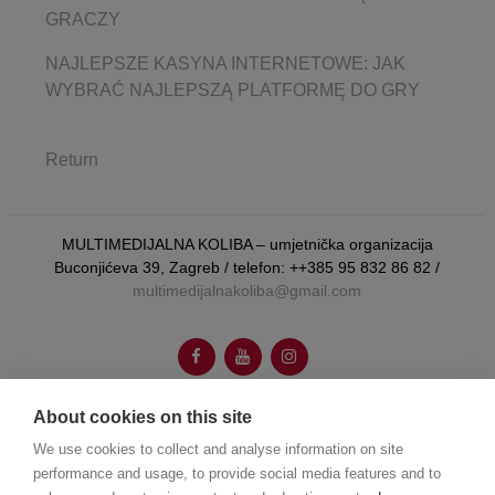
GRACZY
NAJLEPSZE KASYNA INTERNETOWE: JAK
WYBRAĆ NAJLEPSZĄ PLATFORMĘ DO GRY
Return
MULTIMEDIJALNA KOLIBA – umjetnička organizacija
Buconjićeva 39, Zagreb / telefon: ++385 95 832 86 82 /
multimedijalnakoliba@gmail.com
About cookies on this site
We use cookies to collect and analyse information on site
autorica vizualnog identiteta:
Booboo Tannenbaum
performance and usage, to provide social media features and to