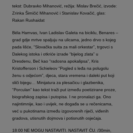
tekst: Dubravko Mihanović, režija: Mislav Brečić, izvode:
Zrinka Šimičić Mihanović i Stanislav Kovačić, glas:
Rakan Rushaidat
Béla Hamvas, Ivan Ladislav Galeta na biciklu, Benares –
grad gdje mrtve spaljuju na ulicama, jedno drvo s kojeg
pada lišće, “Slovačka suita za mali orkestar”, trgovci s
Dalekog istoka i otkriće izrade “bijelog zlata” u
Dresdenu, Beč kao “radosna apokalipsa”, Kris
Kristofferson i Schieleov “Pogled s leđa na polugolu
ženu s odjećom”, djeca, stara vremena i daleki put koji
sliči bijegu… Minijatura za plesačicu i glazbenika,
“Porculan” kao tekst traži put između poetizirane proze,
biografskog zapisa i putopisa. I ne pronalazi ga. Ono
najintimnije, kao i uvijek, ne događa se u rečenicama,
već u pukotinama između izgovorenih riječi, viđenih
gradova, utisnutih dojmova i potisnutih osjećaja.
18:00 NE MOGU NASTAVITI. NASTAVIT ĆU. /30min,