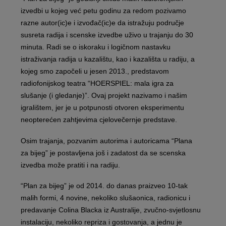
izvedbi u kojeg već petu godinu za redom pozivamo
razne autor(ic)e i izvođač(ic)e da istražuju područje
susreta radija i scenske izvedbe uživo u trajanju do 30
minuta. Radi se o iskoraku i logičnom nastavku
istraživanja radija u kazalištu, kao i kazališta u radiju, a
kojeg smo započeli u jesen 2013., predstavom
radiofonijskog teatra “HOERSPIEL: mala igra za
slušanje (i gledanje)”. Ovaj projekt nazivamo i našim
igralištem, jer je u potpunosti otvoren eksperimentu
neopterećen zahtjevima cjelovečernje predstave.
Osim trajanja, pozvanim autorima i autoricama “Plana
za bijeg” je postavljena još i zadatost da se scenska
izvedba može pratiti i na radiju.
“Plan za bijeg” je od 2014. do danas praizveo 10-tak
malih formi, 4 novine, nekoliko slušaonica, radionicu i
predavanje Colina Blacka iz Australije, zvučno-svjetlosnu
instalaciju, nekoliko repriza i gostovanja, a jednu je