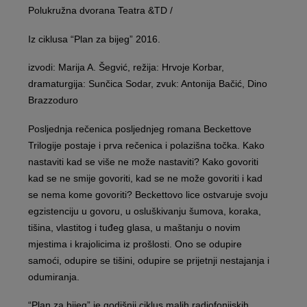
Polukružna dvorana Teatra &TD /
Iz ciklusa “Plan za bijeg” 2016.
izvodi: Marija A. Šegvić, režija: Hrvoje Korbar,
dramaturgija: Sunčica Sodar, zvuk: Antonija Bačić, Dino
Brazzoduro
Posljednja rečenica posljednjeg romana Beckettove
Trilogije postaje i prva rečenica i polazišna točka. Kako
nastaviti kad se više ne može nastaviti? Kako govoriti
kad se ne smije govoriti, kad se ne može govoriti i kad
se nema kome govoriti? Beckettovo lice ostvaruje svoju
egzistenciju u govoru, u osluškivanju šumova, koraka,
tišina, vlastitog i tuđeg glasa, u maštanju o novim
mjestima i krajolicima iz prošlosti. Ono se odupire
samoći, odupire se tišini, odupire se prijetnji nestajanja i
odumiranja.
“Plan za bijeg” je godišnji ciklus malih radiofonijskih