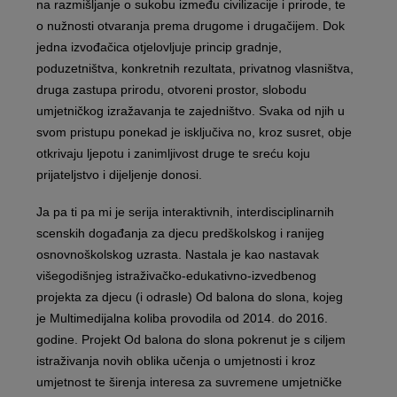
na razmišljanje o sukobu između civilizacije i prirode, te
o nužnosti otvaranja prema drugome i drugačijem. Dok
jedna izvođačica otjelovljuje princip gradnje,
poduzetništva, konkretnih rezultata, privatnog vlasništva,
druga zastupa prirodu, otvoreni prostor, slobodu
umjetničkog izražavanja te zajedništvo. Svaka od njih u
svom pristupu ponekad je isključiva no, kroz susret, obje
otkrivaju ljepotu i zanimljivost druge te sreću koju
prijateljstvo i dijeljenje donosi.
Ja pa ti pa mi je serija interaktivnih, interdisciplinarnih
scenskih događanja za djecu predškolskog i ranijeg
osnovnoškolskog uzrasta. Nastala je kao nastavak
višegodišnjeg istraživačko-edukativno-izvedbenog
projekta za djecu (i odrasle) Od balona do slona, kojeg
je Multimedijalna koliba provodila od 2014. do 2016.
godine. Projekt Od balona do slona pokrenut je s ciljem
istraživanja novih oblika učenja o umjetnosti i kroz
umjetnost te širenja interesa za suvremene umjetničke