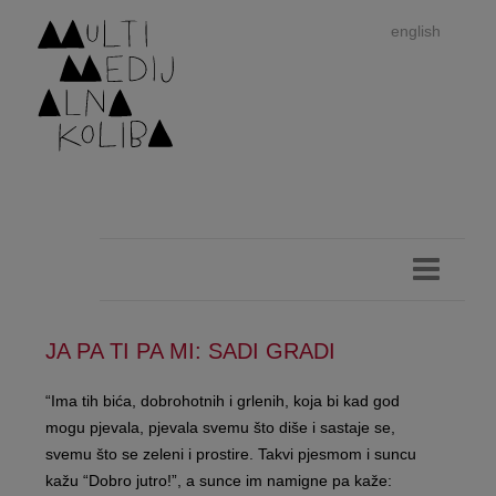
english
JA PA TI PA MI: SADI GRADI
Im
“Ima tih bića, dobrohotnih i grlenih, koja bi kad god
mogu pjevala, pjevala svemu što diše i sastaje se,
autor
svemu što se zeleni i prostire. Takvi pjesmom i suncu
kažu “Dobro jutro!”, a sunce im namigne pa kaže: