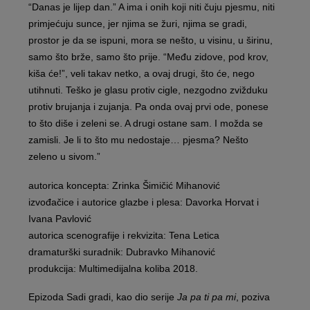
“Danas je lijep dan.” A ima i onih koji niti čuju pjesmu, niti
primjećuju sunce, jer njima se žuri, njima se gradi,
prostor je da se ispuni, mora se nešto, u visinu, u širinu,
samo što brže, samo što prije. “Među zidove, pod krov,
kiša će!”, veli takav netko, a ovaj drugi, što će, nego
utihnuti. Teško je glasu protiv cigle, nezgodno zvižduku
protiv brujanja i zujanja. Pa onda ovaj prvi ode, ponese
to što diše i zeleni se. A drugi ostane sam. I možda se
zamisli. Je li to što mu nedostaje… pjesma? Nešto
zeleno u sivom.”
autorica koncepta: Zrinka Šimičić Mihanović
izvođačice i autorice glazbe i plesa: Davorka Horvat i
Ivana Pavlović
autorica scenografije i rekvizita: Tena Letica
dramaturški suradnik: Dubravko Mihanović
produkcija: Multimedijalna koliba 2018.
Epizoda Sadi gradi, kao dio serije
Ja pa ti pa mi
, poziva