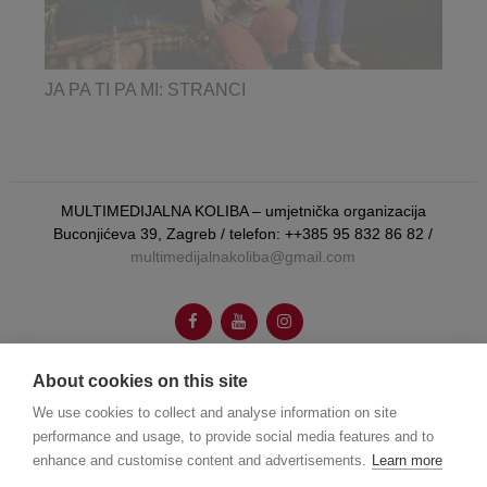
JA PA TI PA MI: STRANCI
MULTIMEDIJALNA KOLIBA – umjetnička organizacija
Buconjićeva 39, Zagreb / telefon: ++385 95 832 86 82 /
multimedijalnakoliba@gmail.com
About cookies on this site
We use cookies to collect and analyse information on site
autorica vizualnog identiteta:
Booboo Tannenbaum
performance and usage, to provide social media features and to
enhance and customise content and advertisements.
Learn more
web dizajn:
Joško Gamberožić