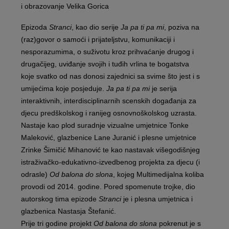
i obrazovanje Velika Gorica
Epizoda
Stranci
, kao dio serije
Ja pa ti pa mi
, poziva na
(raz)govor o samoći i prijateljstvu, komunikaciji i
nesporazumima, o suživotu kroz prihvaćanje drugog i
drugačijeg, uviđanje svojih i tuđih vrlina te bogatstva
koje svatko od nas donosi zajednici sa svime što jest i s
umijećima koje posjeduje.
Ja pa ti pa mi
je serija
interaktivnih, interdisciplinarnih scenskih događanja za
djecu predškolskog i ranijeg osnovnoškolskog uzrasta.
Nastaje kao plod suradnje vizualne umjetnice Tonke
Maleković, glazbenice Lane Juranić i plesne umjetnice
Zrinke Šimičić Mihanović te kao nastavak višegodišnjeg
istraživačko-edukativno-izvedbenog projekta za djecu (i
odrasle)
Od balona do slona
, kojeg Multimedijalna koliba
provodi od 2014. godine. Pored spomenute trojke, dio
autorskog tima epizode
Stranci
je i plesna umjetnica i
glazbenica Nastasja Štefanić.
Prije tri godine projekt
Od balona do slona
pokrenut je s