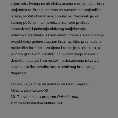
ciljem istraživanja novih oblika učenja o umjetnosti i kroz
umjetnost te širenja interesa za suvremene umjetničke
izraze, osobito kod mlađe populacije. Naglasak je, od
samog početka, na interdisciplinarnom pristupu,
improvizaciji i poticanju aktivnog sudjelovanja
polaznika/gledatelja u kreativnom procesu. Nakon što je
projekt dvije godine razvijan kroz različite, prvenstveno
radioničke formate – za djecu i roditelje, u interijeru, u
javnom gradskom prostoru itd. – kroz seriju scenskih
događanja
Ja pa ti pa mi
želimo dosadašnja iskustva
staviti u službu izvedbe kao kolektivnog kreativnog
događaja.
Projekt
Ja pa ti pa mi
podržali su Grad Zagreb i
Ministarstvo kulture RH.
2017. uvršten je u program
Ruksak (pun)
kulture
Ministarstva kulture RH.