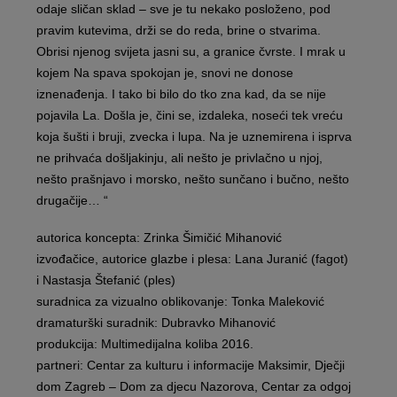
odaje sličan sklad – sve je tu nekako posloženo, pod
pravim kutevima, drži se do reda, brine o stvarima.
Obrisi njenog svijeta jasni su, a granice čvrste. I mrak u
kojem Na spava spokojan je, snovi ne donose
iznenađenja. I tako bi bilo do tko zna kad, da se nije
pojavila La. Došla je, čini se, izdaleka, noseći tek vreću
koja šušti i bruji, zvecka i lupa. Na je uznemirena i isprva
ne prihvaća došljakinju, ali nešto je privlačno u njoj,
nešto prašnjavo i morsko, nešto sunčano i bučno, nešto
drugačije… “
autorica koncepta: Zrinka Šimičić Mihanović
izvođačice, autorice glazbe i plesa: Lana Juranić (fagot)
i Nastasja Štefanić (ples)
suradnica za vizualno oblikovanje: Tonka Maleković
dramaturški suradnik: Dubravko Mihanović
produkcija: Multimedijalna koliba 2016.
partneri: Centar za kulturu i informacije Maksimir, Dječji
dom Zagreb – Dom za djecu Nazorova, Centar za odgoj