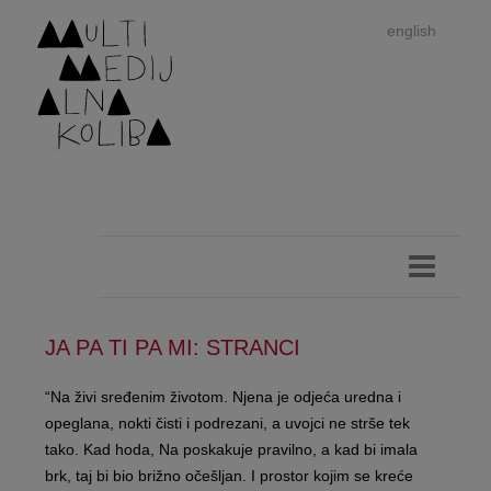
english
JA PA TI PA MI: STRANCI
Im
“Na živi sređenim životom. Njena je odjeća uredna i
opeglana, nokti čisti i podrezani, a uvojci ne strše tek
autor
tako. Kad hoda, Na poskakuje pravilno, a kad bi imala
brk, taj bi bio brižno očešljan. I prostor kojim se kreće