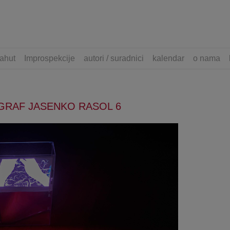
ahut
Improspekcije
autori / suradnici
kalendar
o nama
GRAF JASENKO RASOL 6