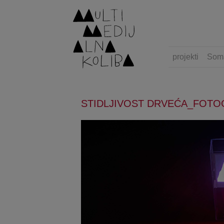
projekti
Som
STIDLJIVOST DRVEĆA_FOTO