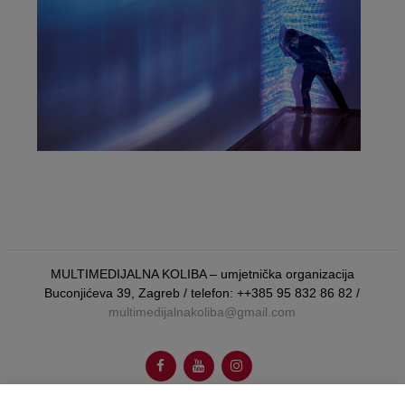
MULTIMEDIJALNA KOLIBA – umjetnička organizacija
Buconjićeva 39, Zagreb / telefon: ++385 95 832 86 82 /
multimedijalnakoliba@gmail.com