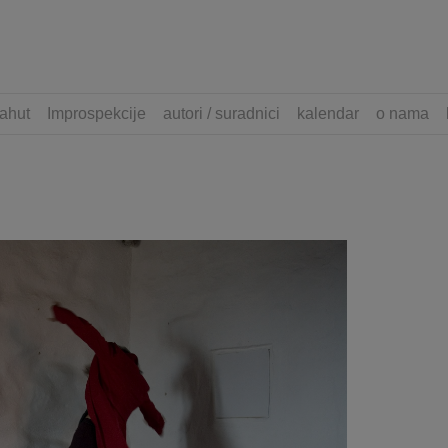
ahut
Improspekcije
autori / suradnici
kalendar
o nama