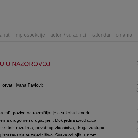
ahut
Improspekcije
autori / suradnici
kalendar
o nama
MU U NAZOROVOJ
Horvat i Ivana Pavlović
i pa mi”, poziva na razmišljanje o sukobu između
ja prema drugome i drugačijem. Dok jedna izvođačica
onkretnih rezultata, privatnog vlasništva, druga zastupa
g izražavanja te zajedništvo. Svaka od njih u svom