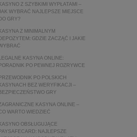
KASYNO Z SZYBKIMI WYPŁATAMI –
JAK WYBRAĆ NAJLEPSZE MIEJSCE
DO GRY?
KASYNA Z MINIMALNYM
DEPOZYTEM: GDZIE ZACZĄĆ I JAKIE
WYBRAĆ
LEGALNE KASYNA ONLINE:
PORADNIK PO PEWNEJ ROZRYWCE
PRZEWODNIK PO POLSKICH
KASYNACH BEZ WERYFIKACJI –
BEZPIECZEŃSTWO GRY
ZAGRANICZNE KASYNA ONLINE –
CO WARTO WIEDZIEĆ
KASYNO OBSŁUGUJĄCE
PAYSAFECARD: NAJLEPSZE