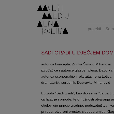
projekti
Som
SADI GRADI U DJEČJEM DO
autorica koncepta: Zrinka Šimičić Mihanović
izvođačice i autorice glazbe i plesa: Davorka 
autorica scenografije i rekvizita: Tena Letica
dramaturški suradnik: Dubravko Mihanović
Epizoda ”Sadi gradi”, kao dio serije ”Ja pa t
civilizacije i prirode, te o nužnosti otvaran
otjelovljuje princip gradnje, poduzetništva, k
prirodu, otvoreni prostor, slobodu umjetničko