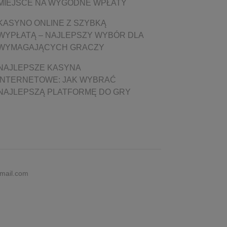
MIEJSCE NA WYGODNE WPŁATY
KASYNO ONLINE Z SZYBKĄ
WYPŁATĄ – NAJLEPSZY WYBÓR DLA
WYMAGAJĄCYCH GRACZY
NAJLEPSZE KASYNA
INTERNETOWE: JAK WYBRAĆ
NAJLEPSZĄ PLATFORMĘ DO GRY
gmail.com