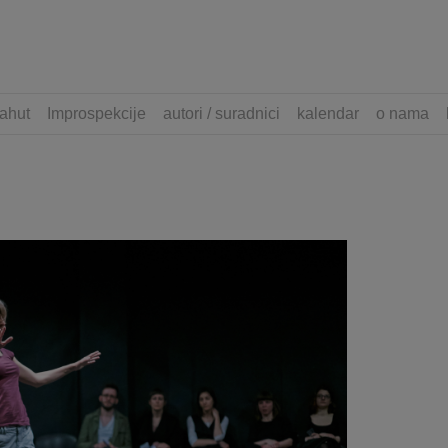
ahut
Improspekcije
autori / suradnici
kalendar
o nama