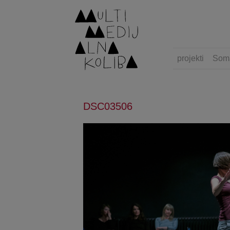
projekti
Som
DSC03506