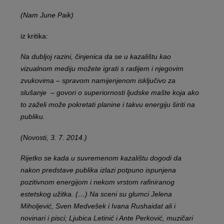
(Nam June Paik)
iz kritika:
Na dubljoj razini, činjenica da se u kazalištu kao
vizualnom mediju možete igrati s radijem i njegovim
zvukovima – spravom namijenjenom isključivo za
slušanje – govori o superiornosti ljudske mašte koja ako
to zaželi može pokretati planine i takvu energiju širiti na
publiku.
(Novosti, 3. 7. 2014.)
Rijetko se kada u suvremenom kazalištu dogodi da
nakon predstave publika izlazi potpuno ispunjena
pozitivnom energijom i nekom vrstom rafiniranog
estetskog užitka. (…) Na sceni su glumci Jelena
Miholjević, Sven Medvešek i Ivana Rushaidat ali i
novinari i pisci; Ljubica Letinić i Ante Perković, muzičari