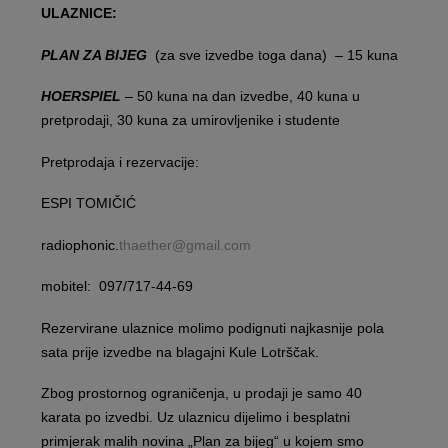
ULAZNICE:
PLAN ZA BIJEG
(za sve izvedbe toga dana) – 15 kuna
HOERSPIEL
– 50 kuna na dan izvedbe, 40 kuna u
pretprodaji, 30 kuna za umirovljenike i studente
Pretprodaja i rezervacije:
ESPI TOMIČIĆ
radiophonic.
thaether@gmail.com
mobitel: 097/717-44-69
Rezervirane ulaznice molimo podignuti najkasnije pola
sata prije izvedbe na blagajni Kule Lotrščak.
Zbog prostornog ograničenja, u prodaji je samo 40
karata po izvedbi. Uz ulaznicu dijelimo i besplatni
primjerak malih novina „Plan za bijeg“ u kojem smo