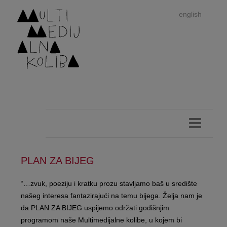
english
PLAN ZA BIJEG
Im
“…zvuk, poeziju i kratku prozu stavljamo baš u središte
našeg interesa fantazirajući na temu bijega. Želja nam je
autor
da PLAN ZA BIJEG uspijemo održati godišnjim
programom naše Multimedijalne kolibe, u kojem bi