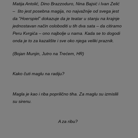
Matija Antolić, Dino Brazzoduro, Nina Bajsić i Ivan Zelić
– što jest posebna magija, no najvažnije od svega jest
da “Hoerspiel” dokazuje da je teatar u stanju na krajnje
jednostavan način osloboditi u tih dva sata – da citiramo
Peru Kvrgića – ono najbolje u nama. Kada se to dogodi
onda je to za kazalište i sve oko njega veliki praznik.
(Bojan Munjin, Jutro na Trećem, HR)
Kako čuti maglu na radiju?
Magla je kao i riba poprilično tiha. Za maglu su izmislili
su sirenu.
A za ribu?