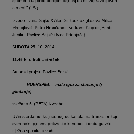
spomene taj brod dobijem osjećaj da se zapravo govori
o meni.” (I.S.)
Izvode: Ivana Sajko & Alen Sinkauz uz glasove Milice
Manojlović, Petre Hraščanec, Vedrane Klepice, Agate
Juniku, Pavlice Bajsić i Ivice Prtenjače)
SUBOTA 25. 10. 2014.
11.45 h u kuli Lotrščak
Autorski projekt Pavlice Bajsić:
– HOERSPIEL – mala igra za slušanje (i
gledanje)
svečana 5. (PETA) izvedba
U Amsterdamu, kraj jednog od kanala, na tranzistor koji
svira neku pjesmu pričvrstite konopac, i onda ga vrlo
nježno spustite u vodu.