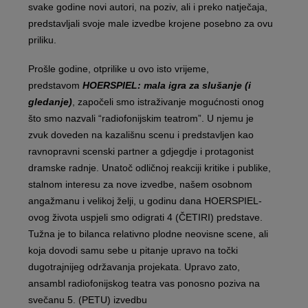
svake godine novi autori, na poziv, ali i preko natječaja,
predstavljali svoje male izvedbe krojene posebno za ovu
priliku.
Prošle godine, otprilike u ovo isto vrijeme,
predstavom
HOERSPIEL: mala igra za slušanje (i
gledanje)
, započeli smo istraživanje mogućnosti onog
što smo nazvali “radiofonijskim teatrom”. U njemu je
zvuk doveden na kazališnu scenu i predstavljen kao
ravnopravni scenski partner a gdjegdje i protagonist
dramske radnje. Unatoč odličnoj reakciji kritike i publike,
stalnom interesu za nove izvedbe, našem osobnom
angažmanu i velikoj želji, u godinu dana HOERSPIEL-
ovog života uspjeli smo odigrati 4 (ČETIRI) predstave.
Tužna je to bilanca relativno plodne neovisne scene, ali
koja dovodi samu sebe u pitanje upravo na točki
dugotrajnijeg održavanja projekata. Upravo zato,
ansambl radiofonijskog teatra vas ponosno poziva na
svečanu 5. (PETU) izvedbu