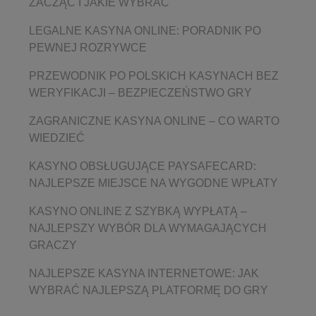
ZACZĄĆ I JAKIE WYBRAĆ
LEGALNE KASYNA ONLINE: PORADNIK PO
PEWNEJ ROZRYWCE
PRZEWODNIK PO POLSKICH KASYNACH BEZ
WERYFIKACJI – BEZPIECZEŃSTWO GRY
ZAGRANICZNE KASYNA ONLINE – CO WARTO
WIEDZIEĆ
KASYNO OBSŁUGUJĄCE PAYSAFECARD:
NAJLEPSZE MIEJSCE NA WYGODNE WPŁATY
KASYNO ONLINE Z SZYBKĄ WYPŁATĄ –
NAJLEPSZY WYBÓR DLA WYMAGAJĄCYCH
GRACZY
NAJLEPSZE KASYNA INTERNETOWE: JAK
WYBRAĆ NAJLEPSZĄ PLATFORMĘ DO GRY