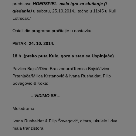
predstave
HOERSPIEL
:
mala igra za slušanje (i
gledanje)
u subotu, 25.10.2014., točno u 11:45 u Kuli
Lotrščak.”
Ostali dio programa pročitajte u nastavku:
PETAK, 24. 10. 2014.
18 h (preko puta Kule, gornja stanica Uspinjače)
Pavlica Bajsić/Dino Brazzoduro/Tomica Bajsić/Ivica
Prtenjača/Milica Krstanović & Ivana Rushaidat, Filip
Šovagović & Koka:
– VIDIMO SE –
Melodrama.
Ivana Rushaidat & Filip Šovagović, gitara, ukulele i dva
mala tranzistora.