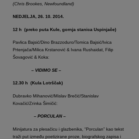
(Chris Brookes, Newfoundland)
NEDJELJA, 26. 10. 2014.
12 h (preko puta Kule, gornja stanica Uspinjače)
Pavlica Bajsić/Dino Brazzoduro/Tomica Bajsić/Ivica
Prtenjača/Milica Krstanović & Ivana Rushaidat, Filip
Šovagović & Koka:
– VIDIMO SE –
12.30 h (Kula Lotrščak)
Dubravko Mihanović/Mislav Brečić/Stanislav
Kovačić/Zrinka Šimičić:
– PORCULAN –
Minijatura za plesačicu i glazbenika, “Porculan” kao tekst
traži put između poetizirane proze, biografskog zapisa i