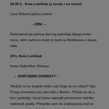
18.30 h, Kula Lotrščak (u tornju i na terasi)
Lana Deban/Ljubica Letinić :
– 1956. –
Rekonstrukcija jednog davnog pokušaja bijega preko
mora, istim načinom kojim to ljudi na Mediteranu i danas
rade.
19 h, Kula Lotrščak
Ivana Sajko/Alen Sinkauz:
– NORTHERN DIVERSITY –
“Možda mi se dogodi nešto radi čega se ne odlazi? Nije.
Prvog novembra već sam bila u Berlinu. Pričalo se da u
tom razdoblju i brod treba napustiti privremeno sidrište
nadomak grada. Primjetila sam da svakog puta kad se