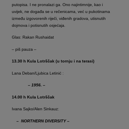
putopisa. I ne pronalazi ga. Ono najintimnije, kao i
uvijek, ne događa se u rečenicama, već u pukotinama
između izgovorenih riječi, viđenih gradova, utisnutih
dojmova i potisnutih osjećaja.
Glas: Rakan Rushaidat
– piš pauza –
13.30 h Kula Lotrščak (u tornju i na terasi)
Lana Deban/Ljubica Letinić :
– 1956. –
14.00 h Kula Lotrščak
Ivana Sajko/Alen Sinkauz:
– NORTHERN DIVERSITY –