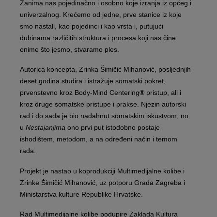
Zanima nas pojedinačno i osobno koje izranja iz općeg i
univerzalnog. Krećemo od jedne, prve stanice iz koje
smo nastali, kao pojedinci i kao vrsta i, putujući
dubinama različitih struktura i procesa koji nas čine
onime što jesmo, stvaramo ples.
Autorica koncepta, Zrinka Šimičić Mihanović, posljednjih
deset godina studira i istražuje somatski pokret,
prvenstevno kroz Body-Mind Centering
®
pristup, ali i
kroz druge somatske pristupe i prakse. Njezin autorski
rad i do sada je bio nadahnut somatskim iskustvom, no
u
Nestajanjima
ono prvi put istodobno postaje
ishodištem, metodom, a na određeni način i temom
rada.
Projekt je nastao u koprodukciji Multimedijalne kolibe i
Zrinke Šimičić Mihanović, uz potporu Grada Zagreba i
Ministarstva kulture Republike Hrvatske.
Rad Multimedijalne kolibe podupire Zaklada Kultura