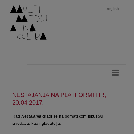
english
NESTAJANJA NA PLATFORMI.HR,
Im
20.04.2017.
autor
Rad
Nestajanja
gradi se na somatskom iskustvu
izvođača, kao i gledatelja.