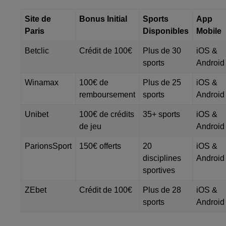
Site de
Bonus Initial
Sports
App
Paris
Disponibles
Mobile
Betclic
Crédit de 100€
Plus de 30
iOS &
sports
Android
Winamax
100€ de
Plus de 25
iOS &
remboursement
sports
Android
Unibet
100€ de crédits
35+ sports
iOS &
de jeu
Android
ParionsSport
150€ offerts
20
iOS &
disciplines
Android
sportives
ZEbet
Crédit de 100€
Plus de 28
iOS &
sports
Android