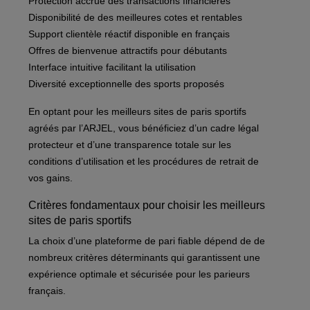
Protection accrue des transactions financières
Disponibilité de des meilleures cotes et rentables
Support clientèle réactif disponible en français
Offres de bienvenue attractifs pour débutants
Interface intuitive facilitant la utilisation
Diversité exceptionnelle des sports proposés
En optant pour les meilleurs sites de paris sportifs
agréés par l’ARJEL, vous bénéficiez d’un cadre légal
protecteur et d’une transparence totale sur les
conditions d’utilisation et les procédures de retrait de
vos gains.
Critères fondamentaux pour choisir les meilleurs
sites de paris sportifs
La choix d’une plateforme de pari fiable dépend de de
nombreux critères déterminants qui garantissent une
expérience optimale et sécurisée pour les parieurs
français.