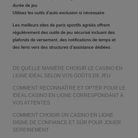
durée de jeu
Utilisez les outils d’auto-exclusion si nécessaire
Les meilleurs sites de paris sportifs agréés offrent
régulièrement des outils de jeu sécurisé incluant des
plafonds de versement, des notifications de temps et
des liens vers des structures d’assistance dédiées.
DE QUELLE MANIÈRE CHOISIR LE CASINO EN
LIGNE IDÉAL SELON VOS GOÛTS DE JEU
COMMENT RECONNAÎTRE ET OPTER POUR LE
IDÉAL CASINO EN LIGNE CORRESPONDANT À
VOS ATTENTES
COMMENT CHOISIR UN CASINO EN LIGNE
DIGNE DE CONFIANCE ET SÛR POUR JOUER
SEREINEMENT