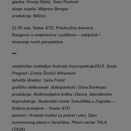
glazba: Hrvoje Nikšić, Sven Pavlović
dizajn svjetla: Miljenko Bengez
produkcija: BADco.
21.00 sati, Teatar &TD, Polukružna dvorana
Razgovor s umjetnicima i publikom – zaključak i
otvaranje novih perspektiva
***
umjetničke voditeljice festivala Improspekcije2013: Sonja
Pregrad i Zrinka Šimičić Mihanović
tehnički direktor: Saša Fistrić
grafičko oblikovanje:
đukićpavlović i Dora Đurkesac
produkcija: Multimedijalna koliba i Dance_labcollective
koprodukcija: Studentski centar Sveučilišta u Zagrebu –
Kultura promjene – Teatar &TD
partneri: Hrvatski institut za pokret i ples, Dani
suvremenog plesa u Varaždinu, Plesni centar TALA
(TASK)