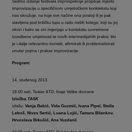
Sedmo izdanje festivala Improspekcije propituje mjesto
improvizacije u specifičnom umjetničkom konktekstu koji
nas okružuje; na koje sve načine ona postoji ili je pak
stavljena pod kritičku lupu u radu naših kolega; koji su joj
okviri i kako se oni mijenjaju u kontekstu suvremene
izvedbene umjetnosti te novih intermedijalnih praksi; što
je i dalje relevantno koristiti, afirmirati ili problematizirati
unutar pojma i prakse improvizacije.
Program:
14. studenog 2013.
18.00 sati, Teatar &TD, foaje Velike dvorane
Izložba
TASK
izlažu:
Vanja Babić, Vida Guzmić, Ivana Pipal, Stella
Leboš, Nives Sertić, Luana Lojić, Tamara Bilankov,
Hrvoslava Brkušić, Ana Vuzdarić