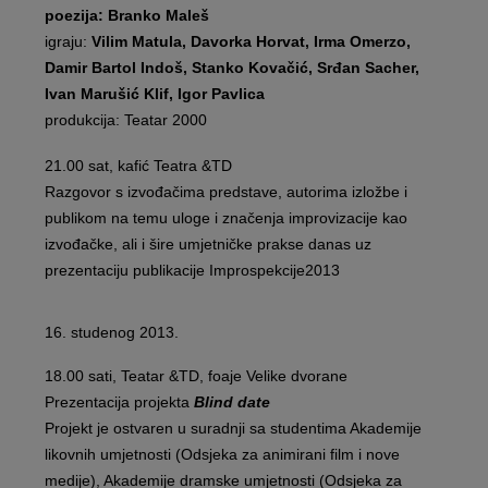
poezija: Branko Maleš
igraju:
Vilim Matula, Davorka Horvat, Irma Omerzo,
Damir Bartol Indoš, Stanko Kovačić, Srđan Sacher,
Ivan Marušić Klif, Igor Pavlica
produkcija: Teatar 2000
21.00 sat, kafić Teatra &TD
Razgovor s izvođačima predstave, autorima izložbe i
publikom na temu uloge i značenja improvizacije kao
izvođačke, ali i šire umjetničke prakse danas uz
prezentaciju publikacije Improspekcije2013
16. studenog 2013.
18.00 sati, Teatar &TD, foaje Velike dvorane
Prezentacija projekta
Blind date
Projekt je ostvaren u suradnji sa studentima Akademije
likovnih umjetnosti (Odsjeka za animirani film i nove
medije), Akademije dramske umjetnosti (Odsjeka za