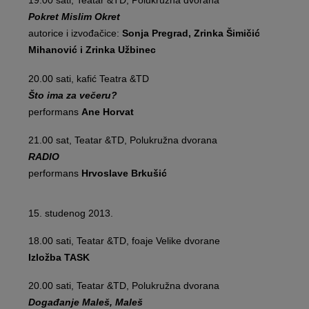
19.00 sati, Teatar &TD, Polukružna dvorana
Pokret Mislim Okret
autorice i izvođačice:
Sonja Pregrad, Zrinka Šimičić
Mihanović i Zrinka Užbinec
20.00 sati, kafić Teatra &TD
Što ima za večeru?
performans
Ane Horvat
21.00 sat, Teatar &TD, Polukružna dvorana
RADIO
performans
Hrvoslave Brkušić
15. studenog 2013.
18.00 sati, Teatar &TD, foaje Velike dvorane
Izložba TASK
20.00 sati, Teatar &TD, Polukružna dvorana
Događanje Maleš, Maleš