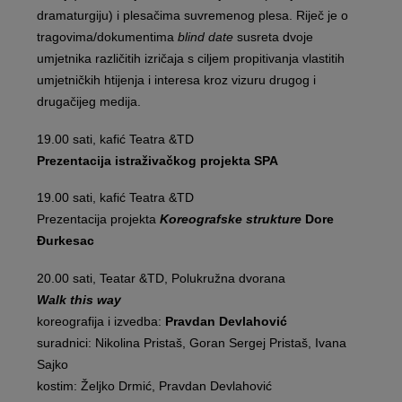
dramaturgiju) i plesačima suvremenog plesa. Riječ je o
tragovima/dokumentima
blind date
susreta dvoje
umjetnika različitih izričaja s ciljem propitivanja vlastitih
umjetničkih htijenja i interesa kroz vizuru drugog i
drugačijeg medija.
19.00 sati, kafić Teatra &TD
Prezentacija istraživačkog projekta SPA
19.00 sati, kafić Teatra &TD
Prezentacija projekta
Koreografske strukture
Dore
Đurkesac
20.00 sati, Teatar &TD, Polukružna dvorana
Walk this way
koreografija i izvedba:
Pravdan Devlahović
suradnici: Nikolina Pristaš, Goran Sergej Pristaš, Ivana
Sajko
kostim: Željko Drmić, Pravdan Devlahović