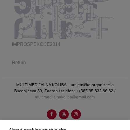
IMPROSPEKCIJE2014
Return
MULTIMEDIJALNA KOLIBA – umjetnička organizacija
Buconjićeva 39, Zagreb / telefon: ++385 95 832 86 82 /
multimedijalnakoliba@gmail.com