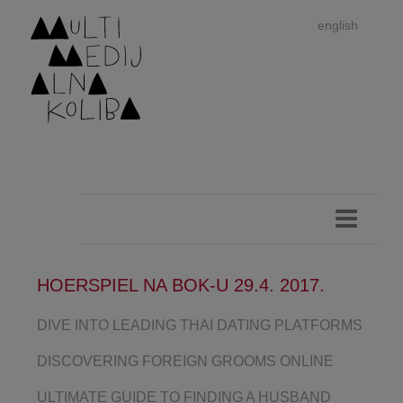
english
HOERSPIEL NA BOK-U 29.4. 2017.
Im
DIVE INTO LEADING THAI DATING PLATFORMS
autor
DISCOVERING FOREIGN GROOMS ONLINE
ULTIMATE GUIDE TO FINDING A HUSBAND