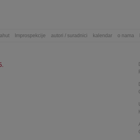
ahut
Improspekcije
autori / suradnici
kalendar
o nama
5.