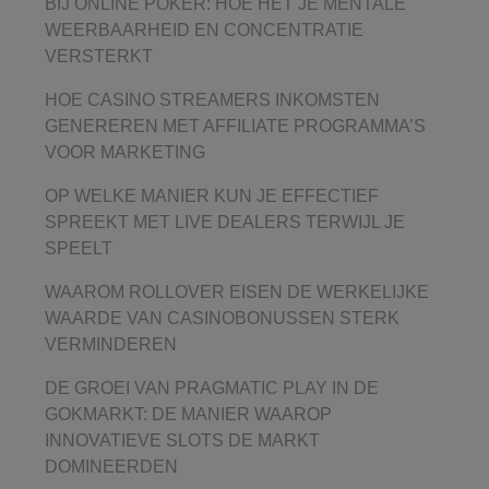
BIJ ONLINE POKER: HOE HET JE MENTALE
WEERBAARHEID EN CONCENTRATIE
VERSTERKT
HOE CASINO STREAMERS INKOMSTEN
GENEREREN MET AFFILIATE PROGRAMMA’S
VOOR MARKETING
OP WELKE MANIER KUN JE EFFECTIEF
SPREEKT MET LIVE DEALERS TERWIJL JE
SPEELT
WAAROM ROLLOVER EISEN DE WERKELIJKE
WAARDE VAN CASINOBONUSSEN STERK
VERMINDEREN
DE GROEI VAN PRAGMATIC PLAY IN DE
GOKMARKT: DE MANIER WAAROP
INNOVATIEVE SLOTS DE MARKT
DOMINEERDEN