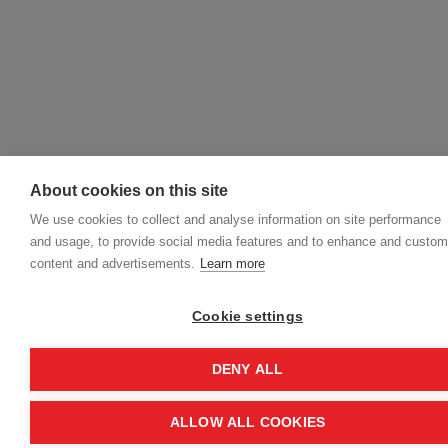
About cookies on this site
We use cookies to collect and analyse information on site performance
and usage, to provide social media features and to enhance and custom
content and advertisements.
Learn more
Cookie settings
DENY ALL
ALLOW ALL COOKIES