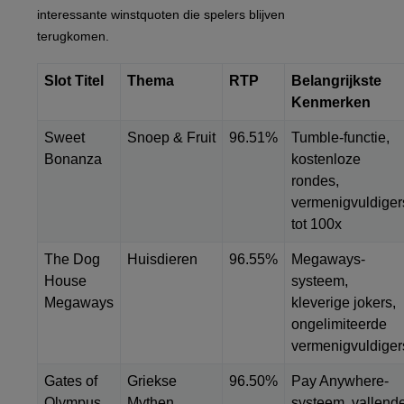
interessante winstquoten die spelers blijven
terugkomen.
Slot Titel
Thema
RTP
Belangrijkste
Kenmerken
Sweet
Snoep & Fruit
96.51%
Tumble-functie,
Bonanza
kostenloze
rondes,
vermenigvuldiger
tot 100x
The Dog
Huisdieren
96.55%
Megaways-
House
systeem,
Megaways
kleverige jokers,
ongelimiteerde
vermenigvuldiger
Gates of
Griekse
96.50%
Pay Anywhere-
Olympus
Mythen
systeem, vallend