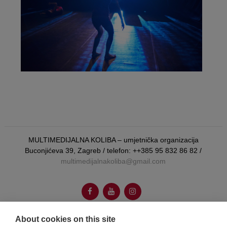
MULTIMEDIJALNA KOLIBA – umjetnička organizacija
Buconjićeva 39, Zagreb / telefon: ++385 95 832 86 82 /
multimedijalnakoliba@gmail.com
About cookies on this site