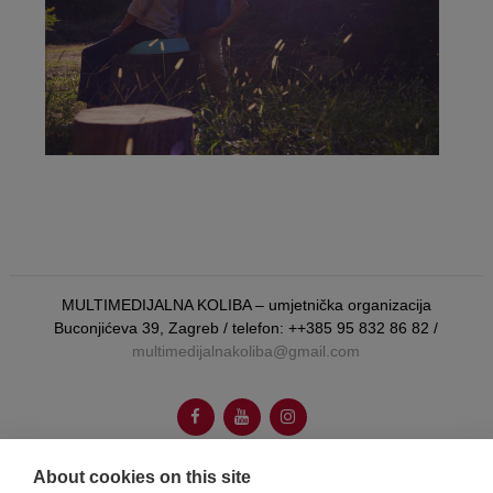
MULTIMEDIJALNA KOLIBA – umjetnička organizacija
Buconjićeva 39, Zagreb / telefon: ++385 95 832 86 82 /
multimedijalnakoliba@gmail.com
About cookies on this site