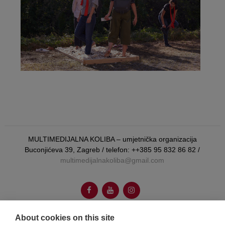
MULTIMEDIJALNA KOLIBA – umjetnička organizacija
Buconjićeva 39, Zagreb / telefon: ++385 95 832 86 82 /
multimedijalnakoliba@gmail.com
About cookies on this site