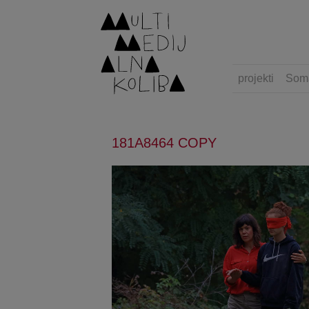
projekti
Som
181A8464 COPY