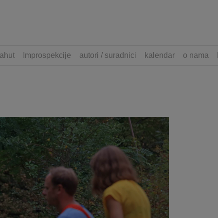
ahut
Improspekcije
autori / suradnici
kalendar
o nama