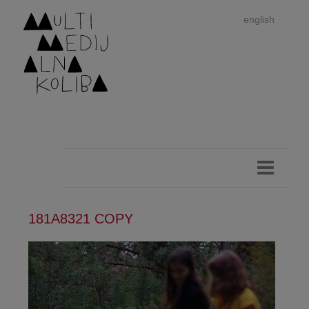
english
181A8321 COPY
Im
autor